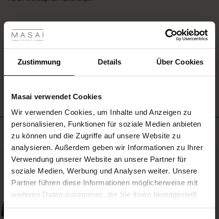
Stiefeln
rating
und
les ansehen
schon
bist
 Sale
du
EINE BEWERTUNG SCHREIBEN
für
ale)
Zustimmung
Details
Über Cookies
alles
gerüstet,
ALLE BEWERTUNGEN AUS ALLEN LÄNDERN ANSEHEN
le)
was
der
Masai verwendet Cookies
Tag
(Sale)
Wir verwenden Cookies, um Inhalte und Anzeigen zu
bringt.
 First Layers
personalisieren, Funktionen für soziale Medien anbieten
(Sale)
im Sale
e Sets
Meistverkauft
zu können und die Zugriffe auf unsere Website zu
rney Begins – Pre-Autumn 2026
analysieren. Außerdem geben wir Informationen zu Ihrer
Sale)
 Sale
s
us Leinen
sai
Verantwortung
50%
Verwendung unserer Website an unsere Partner für
with Ease - Summer 2026
soziale Medien, Werbung und Analysen weiter. Unsere
Sale)
im Sale
 – Ihre Garderobe beginnt hier
leitung
Partner führen diese Informationen möglicherweise mit
 Summer - Summer 2026
sen (Sale)
 Sale
usen
ories
 FSC®
weiteren Daten zusammen, die Sie ihnen bereitgestellt
l Ease - Spring 2026
haben oder die sie im Rahmen Ihrer Nutzung der Dienste
Sale)
im Sale
assformen
aterialien
gesammelt haben.