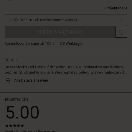
vielen
L.html
Falten
Größentabelle
EUR
betonen
119.00
den
Größe wählen
(Ich möchte erinnert werden)
Nicht
A-
verfügbar
Linien
IN DEN WARENKORB
Schnitt
des
Kostenloser Versand
ab 100 €
|
2-3 Werktagen
Tops
und
sorgen
DETAILS
für
Dieses Strickteil ist Liebe auf den ersten Blick. Die Kombination aus leichtem,
eine
weichem Strick und femininen Falten macht es perfekt für einen mühelosen Ü...
schöne
Alle Details ansehen
grafische
Silhouette.
Kombiniere
es
BEWERTUNGEN
5.00
mit
einem
Rock
und
5.0
hohen
star
Auf der Grundlage von 1 Bewertungen