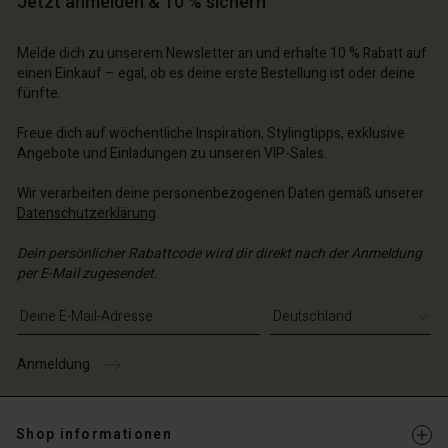
Jetzt anmelden & 10 % sichern
n Konto
n Konto
n Konto
chäft finden
chäft finden
Melde dich zu unserem Newsletter an und erhalte 10 % Rabatt auf
chäft finden
chäft finden
chäft finden
schland | Ein Land auswählen
schland | Ein Land auswählen
einen Einkauf – egal, ob es deine erste Bestellung ist oder deine
fünfte.
schland | Ein Land auswählen
schland | Ein Land auswählen
n Konto
schland | Ein Land auswählen
n Konto
Freue dich auf wöchentliche Inspiration, Stylingtipps, exklusive
chäft finden
Angebote und Einladungen zu unseren VIP-Sales.
chäft finden
schland | Ein Land auswählen
Wir verarbeiten deine personenbezogenen Daten gemäß unserer
schland | Ein Land auswählen
Datenschutzerklärung
.
Dein persönlicher Rabattcode wird dir direkt nach der Anmeldung
per E-Mail zugesendet.
E-Mail-Adresse eingeben
Anmeldung
Shop informationen