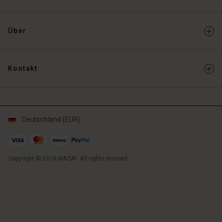
Über
Kontakt
Deutschland (EUR)
Copyright © 2019 MASAI. All rights reserved
DE
DE
de_DE