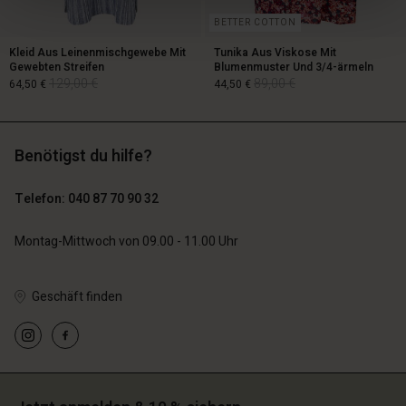
BETTER COTTON
Kleid Aus Leinenmischgewebe Mit
Tunika Aus Viskose Mit
Gewebten Streifen
Blumenmuster Und 3/4-ärmeln
129,00 €
89,00 €
64,50 €
44,50 €
Benötigst du hilfe?
129,00 €
89,00 €
64,50 €
44,50 €
Telefon: 040 87 70 90 32
Montag-Mittwoch von 09.00 - 11.00 Uhr
Geschäft finden
n Konto
n Konto