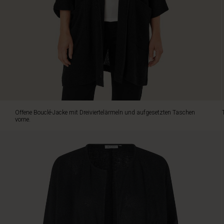
oder
zu
einer
Hose
mit
Top.
Offene Bouclé-Jacke mit Dreiviertelärmeln und aufgesetzten Taschen
vorne.