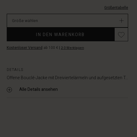
EUR
129.00
Größentabelle
Verfügbar
Größe wählen
IN DEN WARENKORB
Kostenloser Versand
ab 100 €
|
2-3 Werktagen
DETAILS
Offene Bouclé-Jacke mit Dreiviertelärmeln und aufgesetzten T...
Alle Details ansehen