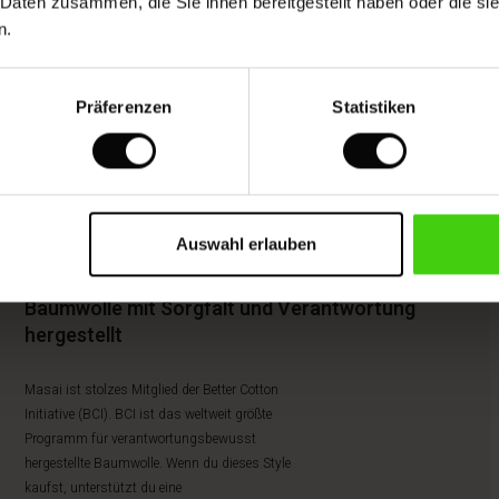
 Daten zusammen, die Sie ihnen bereitgestellt haben oder die s
n.
Präferenzen
Statistiken
Auswahl erlauben
Baumwolle mit Sorgfalt und Verantwortung
hergestellt
Masai ist stolzes Mitglied der Better Cotton
Initiative (BCI). BCI ist das weltweit größte
Programm für verantwortungsbewusst
hergestellte Baumwolle. Wenn du dieses Style
kaufst, unterstützt du eine