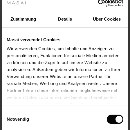
 Sale
ANSEHEN
ale)
Zustimmung
Details
Über Cookies
le)
Größe wählen
Masai verwendet Cookies
(Sale)
IN DEN WARENKORB
Wir verwenden Cookies, um Inhalte und Anzeigen zu
 First Layers
personalisieren, Funktionen für soziale Medien anbieten
(Sale)
im Sale
e Sets
zu können und die Zugriffe auf unsere Website zu
rney Begins – Pre-Autumn 2026
Promotions
Goldene Creolen
analysieren. Außerdem geben wir Informationen zu Ihrer
Sale)
 Sale
s
us Leinen
sai
Verantwortung
4.7
3 Bewertungen
Verwendung unserer Website an unsere Partner für
with Ease - Summer 2026
star
7,50 €
soziale Medien, Werbung und Analysen weiter. Unsere
Sale)
im Sale
 – Ihre Garderobe beginnt hier
leitung
rating
15,00 €
Partner führen diese Informationen möglicherweise mit
 Summer - Summer 2026
sen (Sale)
 Sale
usen
ories
 FSC®
weiteren Daten zusammen, die Sie ihnen bereitgestellt
Farbe:
Beige
l Ease - Spring 2026
haben oder die sie im Rahmen Ihrer Nutzung der Dienste
Sale)
im Sale
assformen
aterialien
gesammelt haben.
Einwilligungsauswahl
nfolding – Spring 2026
Notwendig
ANSEHEN
Sale)
 im Sale
s
eschäfte
ieferanten