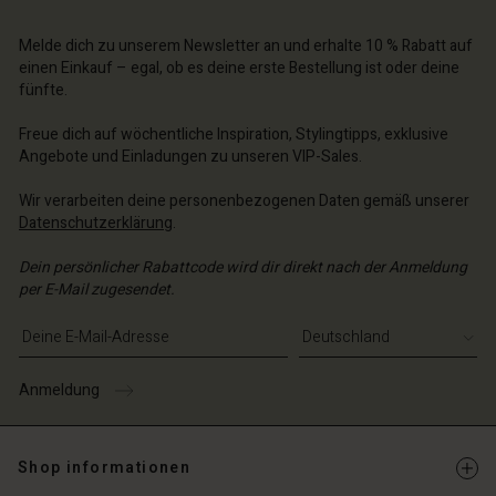
schland | Ein Land auswählen
schland | Ein Land auswählen
n Konto
schland | Ein Land auswählen
n Konto
Melde dich zu unserem Newsletter an und erhalte 10 % Rabatt auf
chäft finden
einen Einkauf – egal, ob es deine erste Bestellung ist oder deine
chäft finden
fünfte.
schland | Ein Land auswählen
schland | Ein Land auswählen
Freue dich auf wöchentliche Inspiration, Stylingtipps, exklusive
Angebote und Einladungen zu unseren VIP-Sales.
Wir verarbeiten deine personenbezogenen Daten gemäß unserer
Datenschutzerklärung
.
Dein persönlicher Rabattcode wird dir direkt nach der Anmeldung
per E-Mail zugesendet.
E-Mail-Adresse eingeben
Anmeldung
Shop informationen