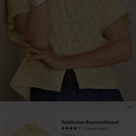
1/6
Promotions
Geblümtes Baumwollhemd
4.0
2 Bewertungen
star