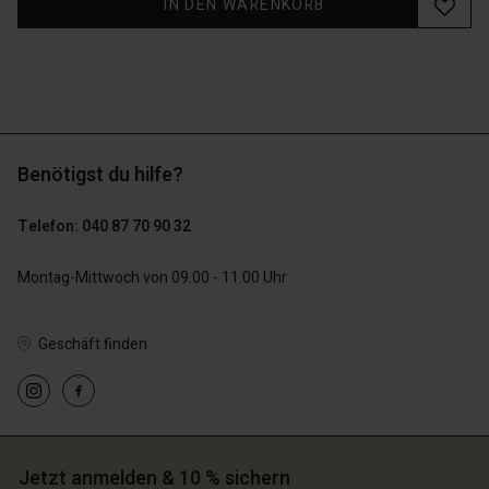
IN DEN WARENKORB
Benötigst du hilfe?
Telefon: 040 87 70 90 32
Montag-Mittwoch von 09.00 - 11.00 Uhr
Geschäft finden
n Konto
n Konto
n Konto
n Konto
n Konto
chäft finden
chäft finden
chäft finden
chäft finden
chäft finden
schland | Ein Land auswählen
schland | Ein Land auswählen
Jetzt anmelden & 10 % sichern