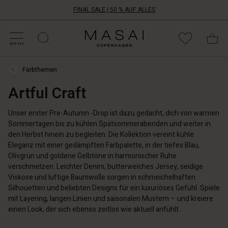
FINAL SALE | 50 % AUF ALLES
ALE KATEGORIEN
HOPPE DEINE GRÖSSE
ATEGORIEN
OLLEKTIONEN
NSPIRATION
NSERE WELT
NSERE VERANTWORTUNG
Masai
Clothing
MENU
Company
Aps
Farbthemen
Farbthemen
›
Artful Craft
Artful
Craft
Unser erster Pre-Autumn -Drop ist dazu gedacht, dich von warmen
Sommertagen bis zu kühlen Spätsommerabenden und weiter in
den Herbst hinein zu begleiten. Die Kollektion vereint kühle
Eleganz mit einer gedämpften Farbpalette, in der tiefes Blau,
Olivgrün und goldene Gelbtöne in harmonischer Ruhe
verschmelzen. Leichter Denim, butterweiches Jersey, seidige
Viskose und luftige Baumwolle sorgen in schmeichelhaften
Silhouetten und beliebten Designs für ein luxuriöses Gefühl. Spiele
mit Layering, langen Linien und saisonalen Mustern – und kreiere
einen Look, der sich ebenso zeitlos wie aktuell anfühlt.