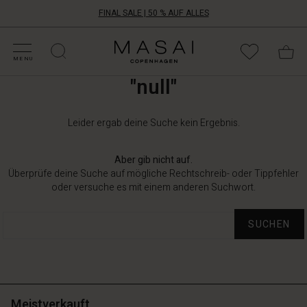
FINAL SALE | 50 % AUF ALLES
ALE KATEGORIEN
HOPPE DEINE GRÖSSE
ATEGORIEN
OLLEKTIONEN
NSPIRATION
NSERE WELT
NSERE VERANTWORTUNG
Masai
Clothing
MENU
Company
"null"
Aps
Leider ergab deine Suche kein Ergebnis.
Aber gib nicht auf.
Überprüfe deine Suche auf mögliche Rechtschreib- oder Tippfehler
oder versuche es mit einem anderen Suchwort.
SUCHEN
Meistverkauft