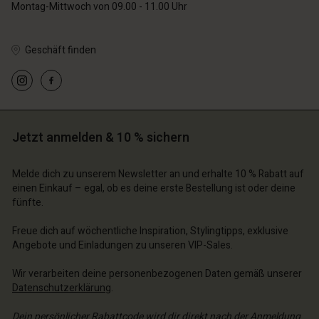
Montag-Mittwoch von 09.00 - 11.00 Uhr
n Konto
n Konto
n Konto
n Konto
Geschäft finden
n Konto
n Konto
n Konto
n Konto
n Konto
n Konto
chäft finden
chäft finden
chäft finden
chäft finden
chäft finden
chäft finden
chäft finden
chäft finden
chäft finden
chäft finden
schland | Ein Land auswählen
schland | Ein Land auswählen
schland | Ein Land auswählen
schland | Ein Land auswählen
schland | Ein Land auswählen
schland | Ein Land auswählen
schland | Ein Land auswählen
schland | Ein Land auswählen
n Konto
n Konto
schland | Ein Land auswählen
schland | Ein Land auswählen
n Konto
n Konto
Jetzt anmelden & 10 % sichern
chäft finden
chäft finden
chäft finden
chäft finden
Melde dich zu unserem Newsletter an und erhalte 10 % Rabatt auf
schland | Ein Land auswählen
schland | Ein Land auswählen
einen Einkauf – egal, ob es deine erste Bestellung ist oder deine
schland | Ein Land auswählen
schland | Ein Land auswählen
fünfte.
Freue dich auf wöchentliche Inspiration, Stylingtipps, exklusive
Angebote und Einladungen zu unseren VIP-Sales.
Wir verarbeiten deine personenbezogenen Daten gemäß unserer
Datenschutzerklärung
.
Dein persönlicher Rabattcode wird dir direkt nach der Anmeldung