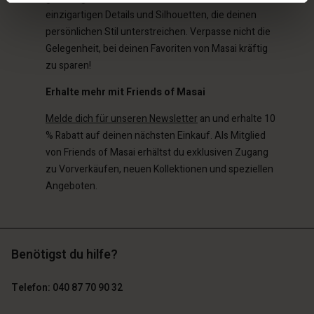
einzigartigen Details und Silhouetten, die deinen
persönlichen Stil unterstreichen. Verpasse nicht die
Gelegenheit, bei deinen Favoriten von Masai kräftig
zu sparen!
Erhalte mehr mit Friends of Masai
Melde dich für unseren Newsletter
an und erhalte 10
% Rabatt auf deinen nächsten Einkauf. Als Mitglied
von Friends of Masai erhältst du exklusiven Zugang
zu Vorverkäufen, neuen Kollektionen und speziellen
Angeboten.
Benötigst du hilfe?
Telefon: 040 87 70 90 32