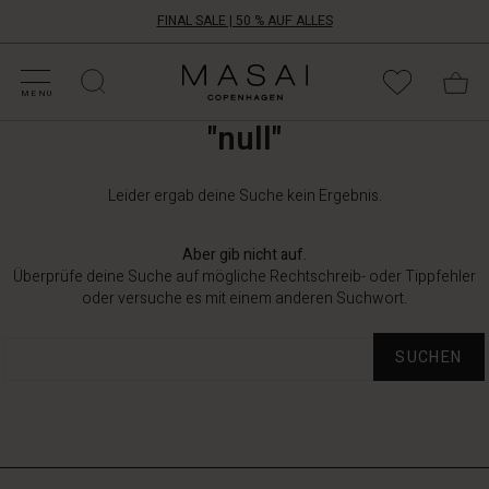
FINAL SALE | 50 % AUF ALLES
ALE KATEGORIEN
HOPPE DEINE GRÖSSE
ATEGORIEN
OLLEKTIONEN
NSPIRATION
NSERE WELT
NSERE VERANTWORTUNG
ALE KATEGORIEN
HOPPE DEINE GRÖSSE
ATEGORIEN
OLLEKTIONEN
NSPIRATION
NSERE WELT
NSERE VERANTWORTUNG
Masai
Clothing
MENU
Company
"null"
Aps
Leider ergab deine Suche kein Ergebnis.
Aber gib nicht auf.
Überprüfe deine Suche auf mögliche Rechtschreib- oder Tippfehler
oder versuche es mit einem anderen Suchwort.
SUCHEN