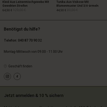
Kleid Aus Leinenmischgewebe Mit
Tunika Aus Viskose Mit
Gewebten Streifen
Blumenmuster Und 3/4-ärmeln
129,00 €
89,00 €
64,50 €
44,50 €
Benötigst du hilfe?
129,00 €
89,00 €
64,50 €
44,50 €
Telefon: 040 87 70 90 32
Montag-Mittwoch von 09.00 - 11.00 Uhr
Geschäft finden
n Konto
n Konto
n Konto
n Konto
n Konto
chäft finden
chäft finden
chäft finden
chäft finden
chäft finden
schland | Ein Land auswählen
schland | Ein Land auswählen
schland | Ein Land auswählen
schland | Ein Land auswählen
Jetzt anmelden & 10 % sichern
n Konto
schland | Ein Land auswählen
n Konto
chäft finden