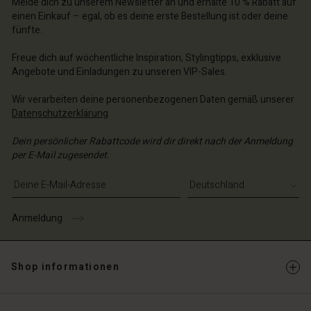
Melde dich zu unserem Newsletter an und erhalte 10 % Rabatt auf
chäft finden
einen Einkauf – egal, ob es deine erste Bestellung ist oder deine
schland | Ein Land auswählen
fünfte.
schland | Ein Land auswählen
Freue dich auf wöchentliche Inspiration, Stylingtipps, exklusive
Angebote und Einladungen zu unseren VIP-Sales.
Wir verarbeiten deine personenbezogenen Daten gemäß unserer
Datenschutzerklärung
.
Dein persönlicher Rabattcode wird dir direkt nach der Anmeldung
per E-Mail zugesendet.
E-Mail-Adresse eingeben
Anmeldung
Shop informationen