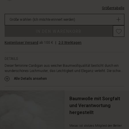
oder
L.html
zu
Größentabelle
EUR
Jeans
119.00
für
Größe wählen
(Ich möchte erinnert werden)
Nicht
einen
verfügbar
schlichten
IN DEN WARENKORB
und
eleganten
Kostenloser Versand
ab 100 €
|
2-3 Werktagen
Look.
DETAILS
Dieser feminine Cardigan aus weicher Baumwollqualität besticht durch ein
wunderschönes Lochmuster, das Leichtigkeit und Eleganz verleiht. Die schw...
Alle Details ansehen
Baumwolle mit Sorgfalt
und Verantwortung
hergestellt
Masai ist stolzes Mitglied der Better