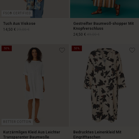
FSC® CERTIFIED
Tuch Aus Viskose
Gestreifter Baumwoll-shopper Mit
Knopfverschluss
14,50 €
29,00 €
24,50 €
49,00 €
50%
50%
14,50 €
29,00 €
24,50 €
49,00 €
BETTER COTTON
Kurzärmliges Kleid Aus Leichter
Bedrucktes Leinenkleid Mit
Transparenter Baumwolle
Eingrifftaschen