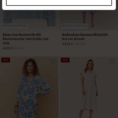
BETTER COTTON
BETTER COTTON
Bluse Aus Baumwolle Mit
Bedrucktes Baumwollkleid Mit
Blumenmuster Und Schlitz Am
Kurzen Ärmeln
Hals
54,50 €
109,00 €
44,50 €
89,00 €
50%
50%
54,50 €
109,00 €
44,50 €
89,00 €