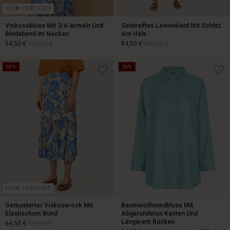
FSC® CERTIFIED
Viskosebluse Mit 3/4-ärmeln Und
Gestreiftes Leinenkleid Mit Schlitz
Bindeband Im Nacken
Am Hals
54,50 €
109,00 €
84,50 €
169,00 €
50%
50%
54,50 €
109,00 €
84,50 €
169,00 €
FSC® CERTIFIED
Gemusterter Viskoserock Mit
Baumwollhemdbluse Mit
Elastischem Bund
Abgerundeten Kanten Und
Längerem Rücken
64,50 €
129,00 €