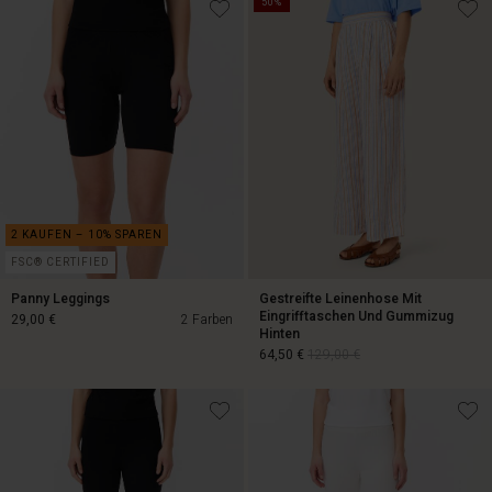
50%
29,00 €
59,50 €
119,00 €
FSC® CERTIFIED
Panny Leggings
Gestreifte Leinenhose Mit
Eingrifftaschen Und Gummizug
29,00 €
2 Farben
Hinten
64,50 €
129,00 €
29,00 €
64,50 €
129,00 €