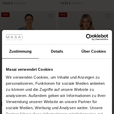
54,50 €
109,00 €
74,50 €
149,00 €
50%
50%
74,50 €
149,00 €
les ansehen
54,50 €
109,00 €
 Sale
ale)
Zustimmung
Details
Über Cookies
le)
Masai verwendet Cookies
(Sale)
FSC® CERTIFIED
FSC® CERTIFIED
Wir verwenden Cookies, um Inhalte und Anzeigen zu
 First Layers
Bedruckte Jersey-tunika Mit
personalisieren, Funktionen für soziale Medien anbieten
Bedrucktes Jersey-top Mit V-
(Sale)
im Sale
e Sets
Eingrifftaschen
ausschnitt
zu können und die Zugriffe auf unsere Website zu
rney Begins – Pre-Autumn 2026
44,50 €
89,00 €
34,50 €
69,00 €
analysieren. Außerdem geben wir Informationen zu Ihrer
Sale)
 Sale
s
us Leinen
sai
Verantwortung
Verwendung unserer Website an unsere Partner für
with Ease - Summer 2026
50%
50%
soziale Medien, Werbung und Analysen weiter. Unsere
Sale)
im Sale
 – Ihre Garderobe beginnt hier
leitung
44,50 €
89,00 €
34,50 €
69,00 €
Partner führen diese Informationen möglicherweise mit