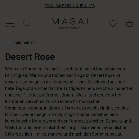
FINAL SALE | 50 % AUF ALLES
ALE KATEGORIEN
HOPPE DEINE GRÖSSE
ATEGORIEN
OLLEKTIONEN
NSPIRATION
NSERE WELT
NSERE VERANTWORTUNG
Masai
Clothing
MENU
Company
Aps
Farbthemen
Farbthemen
›
Desert Rose
Desert
Rose
Wenn das Sommerlicht einfällt, entsteht eine Atmosphäre von
Leichtigkeit, Wärme und müheloser Eleganz. Desert Rose ist
unsere Hommage an die Jahreszeit – eine Kollektion für lange
helle Tage und warme Nächte. Luftiges Leinen, weiche Silhouetten
und eine Palette aus Creme-, Braun-, Weiß- und gedämpften
Blautönen verschmelzen zu einem harmonischen
Sommeruniversum, in dem die Farben das wechselnde Licht des
Himmels widerspiegeln. Einzigartige Muster verleihen eine
künstlerische Note, während der Kontrast zwischen Schwarz und
Weiß für raffinierte Schlichtheit sorgt. Lass deinen persönlichen
Stil erstrahlen – mixe, matche und mach den Sommerlook zu