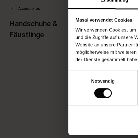
Accessoires
Shop
Kollektion
›
Masai verwendet Cookies
Handschuhe &
Das richtige Zubehör kann
Accessoires
›
mit einem gemusterten Sch
Wir verwenden Cookies, um I
Fäustlinge
Handschuhe
Gürtel. Mit den passenden
&
und die Zugriffe auf unsere 
Fäustlinge
einen eleganten Look mit v
Website an unsere Partner fü
möglicherweise mit weiteren
der Dienste gesammelt habe
Einwilligungsauswahl
Notwendig