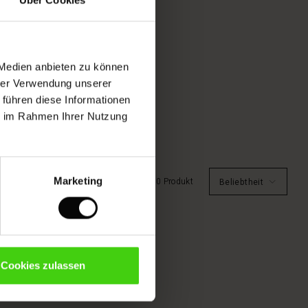
 Medien anbieten zu können
hrer Verwendung unserer
 führen diese Informationen
ie im Rahmen Ihrer Nutzung
Marketing
0 Produkt
Beliebtheit
ig weichen Schals mit schönen
cken Taschen. Setze mit dem
Cookies zulassen
.