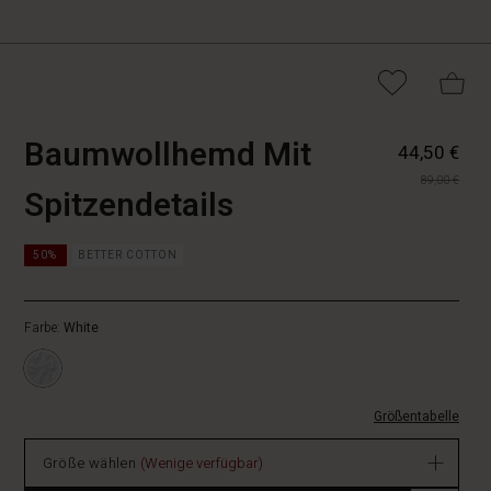
https://www.mas
5715899107246
Baumwollhemd Mit
44,50 €
mit-
89,00 €
spitzendetails/1
Spitzendetails
1000S-
L.html
https://www.masai.de/hemdblusen/baumwollhemd-
50%
BETTER COTTON
mit-
spitzendetails/1012567-
1000S-
Farbe:
White
L.html
EUR
44.50
Verfügbar
Größentabelle
Größe wählen
(Wenige verfügbar)