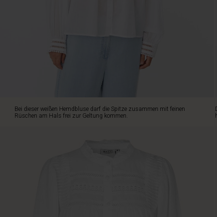
Die
Hemdbluse
ist
aus
weicher,
leicht
transparenter
Baumwolle
gefertigt
und
hat
Bei dieser weißen Hemdbluse darf die Spitze zusammen mit feinen
einen
Rüschen am Hals frei zur Geltung kommen.
lässigen
Oversize-
Schnitt,
was
sie
so
schön
zu
tragen
macht.