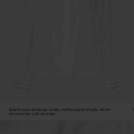
Beachte
auch
die
kleinen
runden,
stoffbezogenen
Knöpfe,
die
den
romantischen
Look
abrunden.
Style
das
Oberteil
mit
Jeans
für
Beachte auch die kleinen runden, stoffbezogenen Knöpfe, die den
einen
romantischen Look abrunden.
coolen
Kontrast.