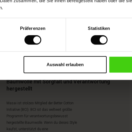
 Daten zusammen, die Sie ihnen bereitgestellt haben oder die s
n.
Präferenzen
Statistiken
Auswahl erlauben
Baumwolle mit Sorgfalt und Verantwortung
hergestellt
Masai ist stolzes Mitglied der Better Cotton
Initiative (BCI). BCI ist das weltweit größte
Programm für verantwortungsbewusst
hergestellte Baumwolle. Wenn du dieses Style
kaufst, unterstützt du eine