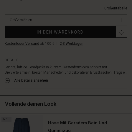
2084S-
Größentabelle
L.html
EUR
Größe wählen
119.00
Verfügbar
IN DEN WARENKORB
Kostenloser Versand
ab 100 €
|
2-3 Werktagen
DETAILS
Leichte, luftige Hemdjacke in kurzem, kastenförmigem Schnitt mit
Dreiviertelärmeln, breiten Manschetten und dekorativen Brusttaschen. Trage e...
Alle Details ansehen
Vollende deinen Look
NEU
Hose Mit Geradem Bein Und
Gummizug