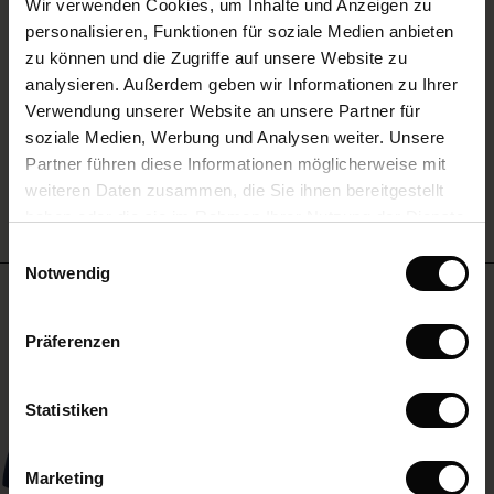
Wir verwenden Cookies, um Inhalte und Anzeigen zu
rating
 First Layers
personalisieren, Funktionen für soziale Medien anbieten
(Sale)
im Sale
e Sets
zu können und die Zugriffe auf unsere Website zu
rney Begins – Pre-Autumn 2026
analysieren. Außerdem geben wir Informationen zu Ihrer
Sale)
 Sale
s
us Leinen
sai
Verantwortung
EINE BEWERTUNG SCHREIBEN
Verwendung unserer Website an unsere Partner für
with Ease - Summer 2026
soziale Medien, Werbung und Analysen weiter. Unsere
Sale)
im Sale
 – Ihre Garderobe beginnt hier
leitung
Partner führen diese Informationen möglicherweise mit
 Summer - Summer 2026
ALLE BEWERTUNGEN AUS ALLEN LÄNDERN ANSEHEN
sen (Sale)
 Sale
usen
ories
 FSC®
weiteren Daten zusammen, die Sie ihnen bereitgestellt
l Ease - Spring 2026
haben oder die sie im Rahmen Ihrer Nutzung der Dienste
Sale)
im Sale
assformen
aterialien
gesammelt haben.
Einwilligungsauswahl
nfolding – Spring 2026
Notwendig
Sale)
 im Sale
s
eschäfte
ieferanten
Meistverkauft
 Simplicity - Spring 2026
s (Sale)
 im Sale
ns
tch – 2 kaufen, 10% sparen
Präferenzen
50%
 in the air - Spring 2026
ale)
Statistiken
Sale)
Marketing
Sale)