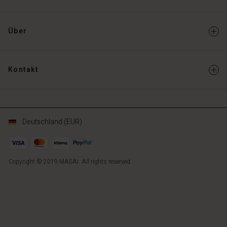
Über
Kontakt
Deutschland (EUR)
Copyright © 2019 MASAI. All rights reserved
DE
DE
de_DE