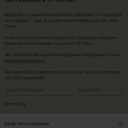
Jetzt anmelden & 10 % sichern
n Konto
chäft finden
Melde dich zu unserem Newsletter an und erhalte 10 % Rabatt auf
chäft finden
einen Einkauf – egal, ob es deine erste Bestellung ist oder deine
schland | Ein Land auswählen
fünfte.
schland | Ein Land auswählen
Freue dich auf wöchentliche Inspiration, Stylingtipps, exklusive
Angebote und Einladungen zu unseren VIP-Sales.
Wir verarbeiten deine personenbezogenen Daten gemäß unserer
Datenschutzerklärung
.
Dein persönlicher Rabattcode wird dir direkt nach der Anmeldung
per E-Mail zugesendet.
E-Mail-Adresse eingeben
Anmeldung
Shop informationen