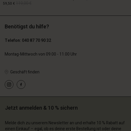
119,00 €
59,50 €
89,00 €
44,50 €
Benötigst du hilfe?
119,00 €
59,50 €
Telefon: 040 87 70 90 32
Montag-Mittwoch von 09.00 - 11.00 Uhr
Geschäft finden
n Konto
n Konto
n Konto
n Konto
n Konto
chäft finden
chäft finden
chäft finden
chäft finden
chäft finden
schland | Ein Land auswählen
schland | Ein Land auswählen
Jetzt anmelden & 10 % sichern
schland | Ein Land auswählen
schland | Ein Land auswählen
n Konto
schland | Ein Land auswählen
n Konto
Melde dich zu unserem Newsletter an und erhalte 10 % Rabatt auf
chäft finden
einen Einkauf – egal, ob es deine erste Bestellung ist oder deine
chäft finden