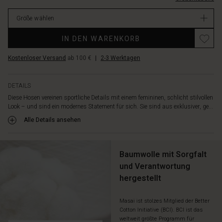
Beine
119.00
fällt.
Größe wählen
Verfügbar
Der
lockere,
IN DEN WARENKORB
gerade
Schnitt
Kostenloser Versand
ab 100 €
|
2-3 Werktagen
sorgt
für
eine
DETAILS
schmeichelhafte
Diese Hosen vereinen sportliche Details mit einem femininen, schlicht stilvollen
Silhouette
Look – und sind ein modernes Statement für sich. Sie sind aus exklusiver, ge...
mit
viel
Alle Details ansehen
Bewegungsfreiheit.
Die
großen
Baumwolle mit Sorgfalt
Seitentaschen
und Verantwortung
und
hergestellt
Gesäßtaschen
mit
Patten
Masai ist stolzes Mitglied der Better
verleihen
Cotton Initiative (BCI). BCI ist das
dem
weltweit größte Programm für