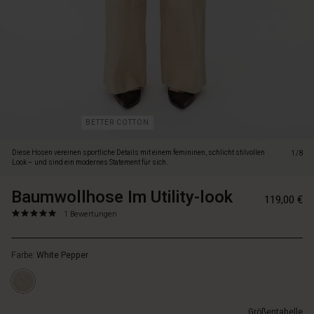
für
sich.
Sie
sind
aus
exklusiver,
geknitterter
Baumwollpopeline
gefertigt,
BETTER COTTON
die
sich
Diese Hosen vereinen sportliche Details mit einem femininen, schlicht stilvollen
1/8
weich
Look – und sind ein modernes Statement für sich.
auf
der
Baumwollhose Im Utility-look
https://www.masa
5715899106409
119,00 €
Haut
1/baumwollhose-
5.0
https://www.masai.de/hosen-
1 Bewertungen
anfühlt
im-
star
1/baumwollhose-
und
utility-
rating
im-
leicht
look/1012563-
Farbe:
White Pepper
utility-
und
4108S-
look/1012563-
luftig
L.html
4108S-
um
L.html
die
Größentabelle
EUR