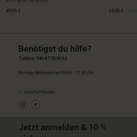
In 3 Farben erhältlich
89,00 €
64,50 €
129,00
DE
DE
de_DE
89,00 €
64,50 €
129,00
Benötigst du hilfe?
Telefon: 040 87 70 90 32
Montag-Mittwoch von 09.00 - 11.00 Uhr
Geschäft finden
Jetzt anmelden & 10 %