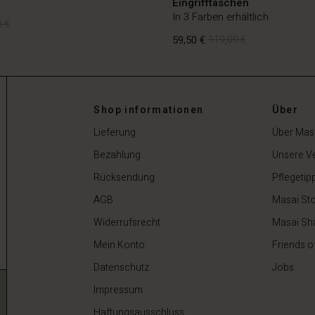
Eingrifftaschen
In 3 Farben erhältlich
 €
59,50 €
119,00 €
 €
Shop informationen
Über
59,50 €
119,00 €
Lieferung
Über Mas
Bezahlung
Unsere V
Rücksendung
Pflegetip
AGB
Masai Sto
Widerrufsrecht
Masai Sh
Mein Konto
Friends o
Datenschutz
Jobs
Impressum
Haftungsausschluss