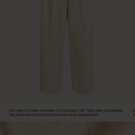
einem
Gummizug
in
der
Taille,
einer
paspelierten
Gesäßtasche
und
Einschubtaschen
vorne
ausgestattet.
Beachte
auch
die
schmeichelhaften
Falten
vorne
Die Hose ist hinten mit einem Gummizug in der Taille, einer paspelierten
sowie
Gesäßtasche und Einschubtaschen vorne ausgestattet.
die
aufgenähten
Bügelfalten,