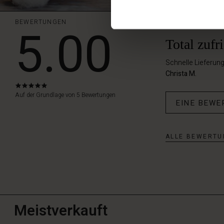
BEWERTUNGEN
5.00
Total zufr
Schnelle Lieferun
Christa M.
5.0
star
Auf der Grundlage von 5 Bewertungen
EINE BEWE
rating
ALLE BEWERTU
Meistverkauft