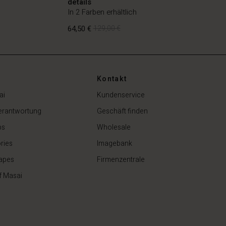
details
In 2 Farben erhältlich
64,50 €
129,00 €
Kontakt
64,50 €
129,00 €
ai
Kundenservice
erantwortung
Geschäft finden
ps
Wholesale
ries
Imagebank
apes
Firmenzentrale
f Masai