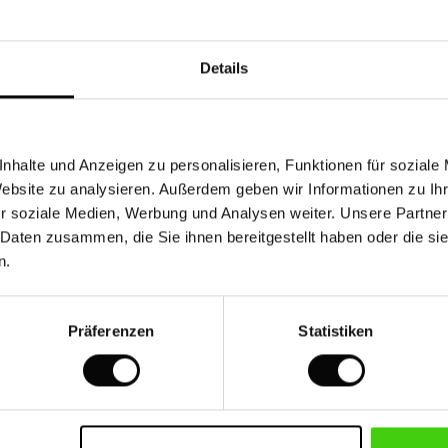
Das Model ist 176 cm groß und trägt Größe M.
Details
Baumwolle mit Sorgfalt und Verantwortung
hergestellt
nhalte und Anzeigen zu personalisieren, Funktionen für soziale
Website zu analysieren. Außerdem geben wir Informationen zu I
Masai ist stolzes Mitglied der Better Cotton
r soziale Medien, Werbung und Analysen weiter. Unsere Partner
Initiative (BCI). BCI ist das weltweit größte
 Daten zusammen, die Sie ihnen bereitgestellt haben oder die s
Programm für verantwortungsbewusst
n.
hergestellte Baumwolle. Wenn du dieses Style
kaufst, unterstützt du eine
verantwortungsbewusstere Baumwollproduktion.
Präferenzen
Statistiken
Verantwortungsbewusstere Baumwolle umfasst
Baumwolle aus Better Cotton-Quellen, recycelte
Baumwolle, Fairtrade-Baumwolle und Bio-
Baumwolle.
MEHR DARÜBER LESEN