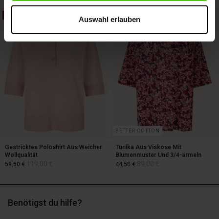
50%
50%
Auswahl erlauben
119,00 €
89,00 €
59,50 €
BETTER COTTON
Gestricktes Poloshirt Aus Weicher
Tunika Aus Viskose Mit
Wollqualität
Blumenmuster Und 3/4-ärmeln
119,00 €
89,00 €
59,50 €
44,50 €
Benötigst du hilfe?
119,00 €
89,00 €
59,50 €
44,50 €