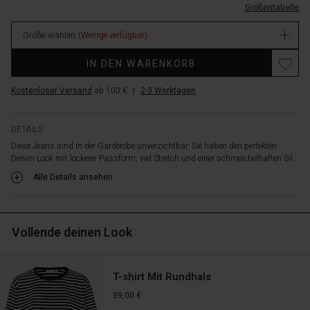
dezenten
Größentabelle
EUR
Bootcut
99.00
abgerundet,
Größe wählen
(Wenige verfügbar)
Verfügbar
der
einen
IN DEN WARENKORB
modernen
Ausdruck
Kostenloser Versand
ab 100 €
|
2-3 Werktagen
schafft.
Kombiniere
sie
DETAILS
mit
Diese Jeans sind in der Garderobe unverzichtbar. Sie haben den perfekten
allem,
Denim-Look mit lockerer Passform, viel Stretch und einer schmeichelhaften Sil...
von
Alle Details ansehen
einem
Oversize-
Strick
bis
Vollende deinen Look
hin
zu
einem
T-shirt Mit Rundhals
gemusterten
Top
39,00 €
oder