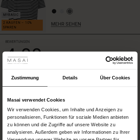
einer
femininen
Hemdbluse
–
MEHR SEHEN
und
du
bekommst
BEWERTUNGEN
4.00
jedes
les ansehen
Mal
einen
 Sale
mühelos
4.0
stilvollen
star
Auf der Grundlage von 5 Bewertungen
ale)
Zustimmung
Details
Über Cookies
Look.
rating
le)
Masai verwendet Cookies
EINE BEWERTUNG SCHREIBEN
(Sale)
Wir verwenden Cookies, um Inhalte und Anzeigen zu
 First Layers
personalisieren, Funktionen für soziale Medien anbieten
(Sale)
im Sale
e Sets
zu können und die Zugriffe auf unsere Website zu
ALLE BEWERTUNGEN AUS ALLEN LÄNDERN ANSEHEN
rney Begins – Pre-Autumn 2026
analysieren. Außerdem geben wir Informationen zu Ihrer
Sale)
 Sale
s
us Leinen
sai
Verantwortung
Verwendung unserer Website an unsere Partner für