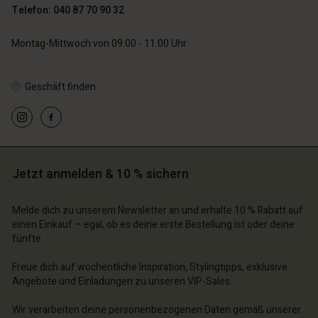
Telefon: 040 87 70 90 32
Montag-Mittwoch von 09.00 - 11.00 Uhr
Geschäft finden
n Konto
n Konto
n Konto
n Konto
n Konto
chäft finden
chäft finden
chäft finden
chäft finden
Jetzt anmelden & 10 % sichern
chäft finden
schland | Ein Land auswählen
schland | Ein Land auswählen
schland | Ein Land auswählen
schland | Ein Land auswählen
n Konto
schland | Ein Land auswählen
Melde dich zu unserem Newsletter an und erhalte 10 % Rabatt auf
n Konto
einen Einkauf – egal, ob es deine erste Bestellung ist oder deine
chäft finden
fünfte.
chäft finden
schland | Ein Land auswählen
Freue dich auf wöchentliche Inspiration, Stylingtipps, exklusive
schland | Ein Land auswählen
Angebote und Einladungen zu unseren VIP-Sales.
Wir verarbeiten deine personenbezogenen Daten gemäß unserer