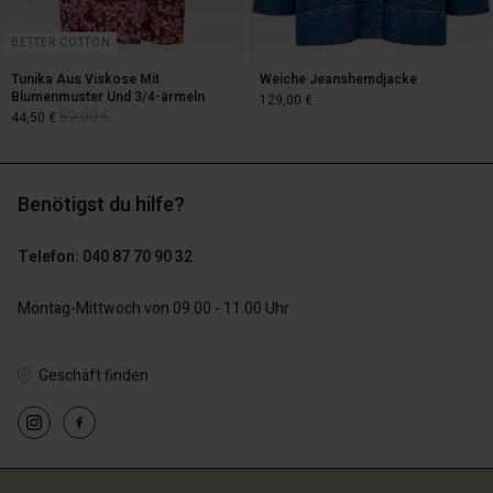
BETTER COTTON
Tunika Aus Viskose Mit
Weiche Jeanshemdjacke
Blumenmuster Und 3/4-ärmeln
129,00 €
89,00 €
44,50 €
129,00 €
Benötigst du hilfe?
89,00 €
44,50 €
Telefon: 040 87 70 90 32
Montag-Mittwoch von 09.00 - 11.00 Uhr
Geschäft finden
n Konto
n Konto
n Konto
n Konto
n Konto
chäft finden
chäft finden