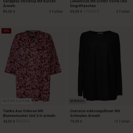
Geripptes Stricktop Mit Kurzen
Leinenrock Mit Schlitz Vorne Und
Ärmeln
Eingrifftaschen
119,00 €
89,00 €
3 Farben
59,50 €
3 Farben
50%
119,00 €
89,00 €
59,50 €
BETTER COTTON
Tunika Aus Viskose Mit
Oversize-viskosepullover Mit
Blumenmuster Und 3/4-ärmeln
Schmalen Ärmeln
89,00 €
44,50 €
79,00 €
15 Farben
n Konto
n Konto