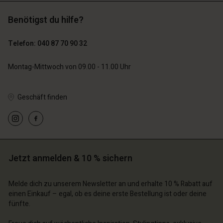
n Konto
n Konto
n Konto
Benötigst du hilfe?
chäft finden
chäft finden
chäft finden
chäft finden
89,00 €
44,50 €
chäft finden
schland | Ein Land auswählen
schland | Ein Land auswählen
Telefon: 040 87 70 90 32
schland | Ein Land auswählen
schland | Ein Land auswählen
79,00 €
n Konto
schland | Ein Land auswählen
n Konto
Montag-Mittwoch von 09.00 - 11.00 Uhr
chäft finden
chäft finden
schland | Ein Land auswählen
Geschäft finden
schland | Ein Land auswählen
Jetzt anmelden & 10 % sichern
Melde dich zu unserem Newsletter an und erhalte 10 % Rabatt auf
einen Einkauf – egal, ob es deine erste Bestellung ist oder deine
fünfte.