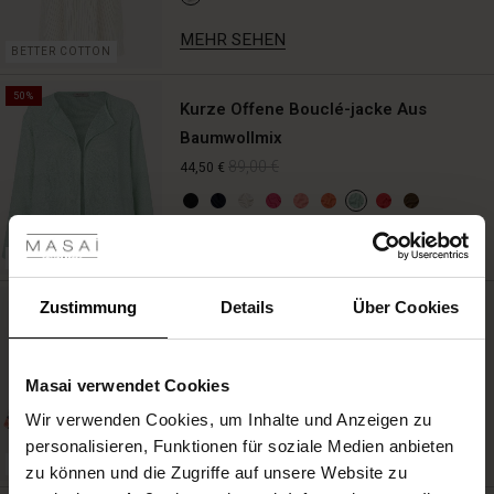
MEHR SEHEN
BETTER COTTON
50%
Kurze Offene Bouclé-jacke Aus
Baumwollmix
89,00 €
44,50 €
les ansehen
MEHR SEHEN
 Sale
BETTER COTTON
ale)
Zustimmung
Details
Über Cookies
Bluse Aus Viskose Mit Blumenmuster
99,00 €
le)
Masai verwendet Cookies
(Sale)
Wir verwenden Cookies, um Inhalte und Anzeigen zu
 First Layers
personalisieren, Funktionen für soziale Medien anbieten
MEHR SEHEN
(Sale)
im Sale
e Sets
FSC® CERTIFIED
zu können und die Zugriffe auf unsere Website zu
rney Begins – Pre-Autumn 2026