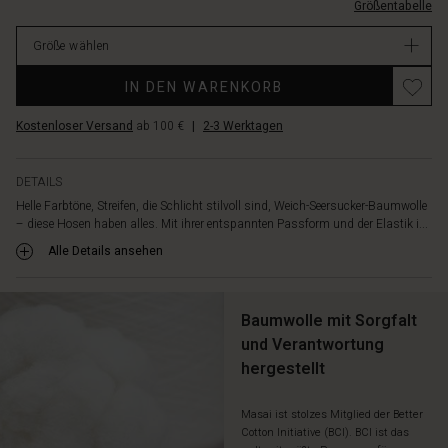
Hosen
Größentabelle
3035P-
mit
L.html
unserem
Größe wählen
EUR
passenden
99.00
Top
IN DEN WARENKORB
Verfügbar
für
ein
Kostenloser Versand
ab 100 €
|
2-3 Werktagen
perfektes
Sommeroutfit.
DETAILS
Helle Farbtöne, Streifen, die Schlicht stilvoll sind, Weich-Seersucker-Baumwolle
– diese Hosen haben alles. Mit ihrer entspannten Passform und der Elastik i...
Alle Details ansehen
Baumwolle mit Sorgfalt
und Verantwortung
hergestellt
Masai ist stolzes Mitglied der Better
Cotton Initiative (BCI). BCI ist das