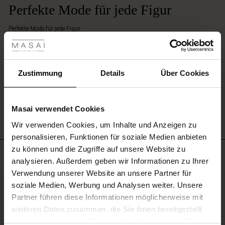
alles,
Perfekte Mode für jede Figur
was
der
les ansehen
Perfekte Mode für jede Figur
Tag
Ingrid S.
bringt.
 Sale
EINE BEWERTUNG SCHREIBEN
ale)
Zustimmung
Details
Über Cookies
le)
ALLE BEWERTUNGEN ANSEHEN
Masai verwendet Cookies
(Sale)
Wir verwenden Cookies, um Inhalte und Anzeigen zu
 First Layers
personalisieren, Funktionen für soziale Medien anbieten
(Sale)
im Sale
e Sets
zu können und die Zugriffe auf unsere Website zu
rney Begins – Pre-Autumn 2026
Meistverkauft
analysieren. Außerdem geben wir Informationen zu Ihrer
Sale)
 Sale
s
us Leinen
sai
Verantwortung
Verwendung unserer Website an unsere Partner für
with Ease - Summer 2026
50%
soziale Medien, Werbung und Analysen weiter. Unsere
Sale)
im Sale
 – Ihre Garderobe beginnt hier
leitung
Partner führen diese Informationen möglicherweise mit
 Summer - Summer 2026
sen (Sale)
 Sale
usen
ories
 FSC®
weiteren Daten zusammen, die Sie ihnen bereitgestellt
l Ease - Spring 2026
haben oder die sie im Rahmen Ihrer Nutzung der Dienste