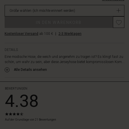
werden.
Nicht
Stecke
Größe wählen
(Ich möchte erinnert werden)
verfügbar
deine
Hände
IN DEN WARENKORB
einfach
in
Kostenloser Versand
ab 100 €
|
2-3 Werktagen
die
weichen
Einschubtaschen,
DETAILS
füge
Eine modische Hose, die weich und angenehm zu tragen ist? Es klingt fast zu
ein
schön, um wahr zu sein, aber diese Jerseyhose bietet kompromisslosen Kom...
feminines
Top
Alle Details ansehen
oder
einen
groben
BEWERTUNGEN
4.38
Strick
dazu
und
du
4.4
bist
star
Auf der Grundlage von 21 Bewertungen
bereit
rating
für