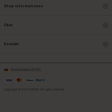
Shop informationen
Über
Kontakt
Deutschland (EUR)
Copyright © 2019 MASAI. All rights reserved
DE
DE
de_DE