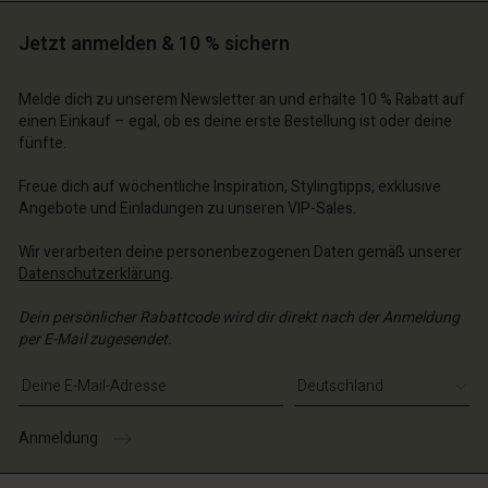
n Konto
n Konto
Jetzt anmelden & 10 % sichern
n Konto
n Konto
n Konto
chäft finden
chäft finden
chäft finden
chäft finden
Melde dich zu unserem Newsletter an und erhalte 10 % Rabatt auf
chäft finden
schland | Ein Land auswählen
schland | Ein Land auswählen
einen Einkauf – egal, ob es deine erste Bestellung ist oder deine
schland | Ein Land auswählen
schland | Ein Land auswählen
fünfte.
n Konto
schland | Ein Land auswählen
n Konto
Freue dich auf wöchentliche Inspiration, Stylingtipps, exklusive
chäft finden
Angebote und Einladungen zu unseren VIP-Sales.
chäft finden
schland | Ein Land auswählen
Wir verarbeiten deine personenbezogenen Daten gemäß unserer
schland | Ein Land auswählen
Datenschutzerklärung
.
Dein persönlicher Rabattcode wird dir direkt nach der Anmeldung
per E-Mail zugesendet.
E-Mail-Adresse eingeben
Anmeldung