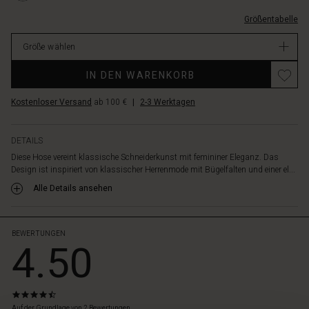
Look
L.html
und-
sorgt.
Größentabelle
bugelfalten/1011828-
Der
0001S-
Gummizug
Größe wählen
L.html
hinten
EUR
in
IN DEN WARENKORB
99.00
der
Verfügbar
Taille
Kostenloser Versand
ab 100 €
|
2-3 Werktagen
sorgt
zusätzlich
für
DETAILS
angenehmen
Diese Hose vereint klassische Schneiderkunst mit femininer Eleganz. Das
Tragekomfort.
Design ist inspiriert von klassischer Herrenmode mit Bügelfalten und einer el...
Kombiniere
Alle Details ansehen
sie
mit
allem,
von
BEWERTUNGEN
4.50
einer
femininen
Hemdbluse
bis
4.5
hin
star
Auf der Grundlage von 2 Bewertungen