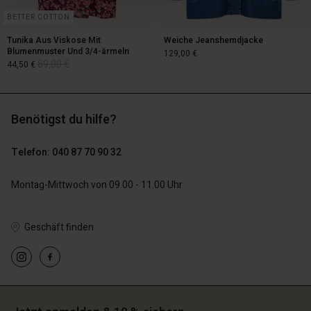
BETTER COTTON
Tunika Aus Viskose Mit
Weiche Jeanshemdjacke
Blumenmuster Und 3/4-ärmeln
129,00 €
89,00 €
44,50 €
129,00 €
Benötigst du hilfe?
89,00 €
44,50 €
Telefon: 040 87 70 90 32
Montag-Mittwoch von 09.00 - 11.00 Uhr
Geschäft finden
n Konto
n Konto
n Konto
n Konto
n Konto
chäft finden
chäft finden