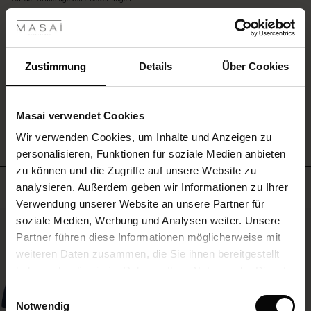
les ansehen
zu
rating
einem
 Sale
schlichten
T-
Shirt
EINE BEWERTUNG SCHREIBEN
ale)
Zustimmung
Details
Über Cookies
oder
Grobstrick.
le)
ALLE BEWERTUNGEN AUS ALLEN LÄNDERN ANSEHEN
Masai verwendet Cookies
(Sale)
Wir verwenden Cookies, um Inhalte und Anzeigen zu
 First Layers
personalisieren, Funktionen für soziale Medien anbieten
(Sale)
im Sale
e Sets
zu können und die Zugriffe auf unsere Website zu
rney Begins – Pre-Autumn 2026
Meistverkauft
analysieren. Außerdem geben wir Informationen zu Ihrer
Sale)
 Sale
s
us Leinen
sai
Verantwortung
Verwendung unserer Website an unsere Partner für
with Ease - Summer 2026
50%
soziale Medien, Werbung und Analysen weiter. Unsere
Sale)
im Sale
 – Ihre Garderobe beginnt hier
leitung
Partner führen diese Informationen möglicherweise mit
 Summer - Summer 2026
sen (Sale)
 Sale
usen
ories
 FSC®
weiteren Daten zusammen, die Sie ihnen bereitgestellt
l Ease - Spring 2026
haben oder die sie im Rahmen Ihrer Nutzung der Dienste
Sale)
im Sale
assformen
aterialien
gesammelt haben.
Einwilligungsauswahl
nfolding – Spring 2026
Notwendig