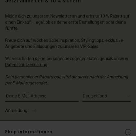
Jetzt anmelden & 10 % sichern
chäft finden
chäft finden
chäft finden
schland | Ein Land auswählen
schland | Ein Land auswählen
schland | Ein Land auswählen
schland | Ein Land auswählen
Melde dich zu unserem Newsletter an und erhalte 10 % Rabatt auf
n Konto
schland | Ein Land auswählen
einen Einkauf – egal, ob es deine erste Bestellung ist oder deine
n Konto
fünfte.
chäft finden
chäft finden
Freue dich auf wöchentliche Inspiration, Stylingtipps, exklusive
schland | Ein Land auswählen
Angebote und Einladungen zu unseren VIP-Sales.
schland | Ein Land auswählen
Wir verarbeiten deine personenbezogenen Daten gemäß unserer
Datenschutzerklärung
.
Dein persönlicher Rabattcode wird dir direkt nach der Anmeldung
per E-Mail zugesendet.
E-Mail-Adresse eingeben
Anmeldung
Shop informationen