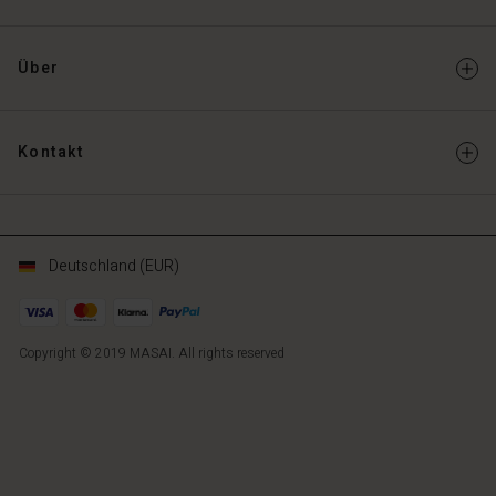
Über
Kontakt
Deutschland (EUR)
Copyright © 2019 MASAI. All rights reserved
DE
DE
de_DE