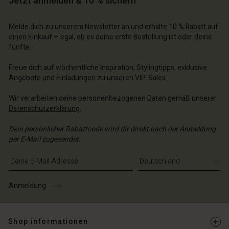
Jetzt anmelden & 10 % sichern
n Konto
chäft finden
Melde dich zu unserem Newsletter an und erhalte 10 % Rabatt auf
chäft finden
einen Einkauf – egal, ob es deine erste Bestellung ist oder deine
schland | Ein Land auswählen
fünfte.
schland | Ein Land auswählen
Freue dich auf wöchentliche Inspiration, Stylingtipps, exklusive
Angebote und Einladungen zu unseren VIP-Sales.
Wir verarbeiten deine personenbezogenen Daten gemäß unserer
Datenschutzerklärung
.
Dein persönlicher Rabattcode wird dir direkt nach der Anmeldung
per E-Mail zugesendet.
E-Mail-Adresse eingeben
Anmeldung
Shop informationen