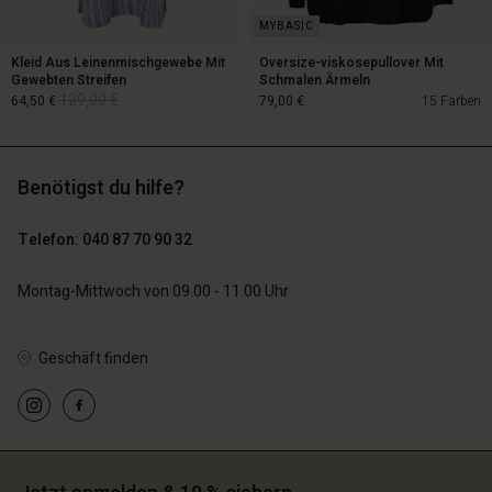
Kleid Aus Leinenmischgewebe Mit
Oversize-viskosepullover Mit
Gewebten Streifen
Schmalen Ärmeln
129,00 €
64,50 €
79,00 €
15 Farben
Benötigst du hilfe?
129,00 €
64,50 €
Telefon: 040 87 70 90 32
79,00 €
Montag-Mittwoch von 09.00 - 11.00 Uhr
Geschäft finden
n Konto
n Konto
n Konto
n Konto
n Konto
chäft finden
chäft finden
chäft finden
chäft finden
chäft finden
schland | Ein Land auswählen
schland | Ein Land auswählen
schland | Ein Land auswählen
schland | Ein Land auswählen
n Konto
schland | Ein Land auswählen