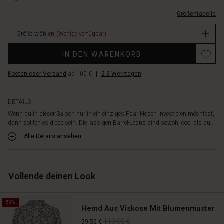
angenehm
L.html
zu
Größentabelle
EUR
tragen
59.50
macht.
Größe wählen
(Wenige verfügbar)
Verfügbar
Die
Promotions
lockere
IN DEN WARENKORB
Passform
mit
Kostenloser Versand
ab 100 €
|
2-3 Werktagen
abgerundeter
Beinform
bietet
DETAILS
einen
Wenn du in dieser Saison nur in ein einziges Paar Hosen investieren möchtest,
modernen,
dann sollten es diese sein. Die lässigen Barrel-Jeans sind sowohl cool als au...
mühelosen
Alle Details ansehen
Look
–
perfekt
für
Vollende deinen Look
den
Alltag.
Kombiniere
50%
Hemd Aus Viskose Mit Blumenmuster
sie
mit
119,00 €
59,50 €