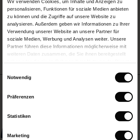
Wir verwenden Cookies, um Inhalte und Anzeigen zu
rating
 First Layers
personalisieren, Funktionen für soziale Medien anbieten
(Sale)
im Sale
e Sets
zu können und die Zugriffe auf unsere Website zu
rney Begins – Pre-Autumn 2026
analysieren. Außerdem geben wir Informationen zu Ihrer
Sale)
 Sale
s
us Leinen
sai
Verantwortung
EINE BEWERTUNG SCHREIBEN
Verwendung unserer Website an unsere Partner für
with Ease - Summer 2026
soziale Medien, Werbung und Analysen weiter. Unsere
Sale)
im Sale
 – Ihre Garderobe beginnt hier
leitung
Partner führen diese Informationen möglicherweise mit
 Summer - Summer 2026
ALLE BEWERTUNGEN AUS ALLEN LÄNDERN ANSEHEN
sen (Sale)
 Sale
usen
ories
 FSC®
weiteren Daten zusammen, die Sie ihnen bereitgestellt
l Ease - Spring 2026
haben oder die sie im Rahmen Ihrer Nutzung der Dienste
Sale)
im Sale
assformen
aterialien
gesammelt haben.
Einwilligungsauswahl
nfolding – Spring 2026
Notwendig
Sale)
 im Sale
s
eschäfte
ieferanten
Meistverkauft
 Simplicity - Spring 2026
s (Sale)
 im Sale
ns
tch – 2 kaufen, 10% sparen
Präferenzen
50%
 in the air - Spring 2026
ale)
Statistiken
Sale)
Marketing
Sale)