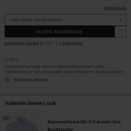
L.html
Größentabelle
EUR
119.00
Größe wählen
(Wenige verfügbar)
Verfügbar
IN DEN WARENKORB
Kostenloser Versand
ab 100 €
|
2-3 Werktagen
DETAILS
Klassische Five-Pocket-Jeans mit Stretchanteil und einem coolen
Wickelverschluss. Sie hat eine lockere, verkürzte Passform, die den Look leicht...
Alle Details ansehen
Vollende deinen Look
NEU
Baumwollhemd Mit 3/4-ärmeln Und
Brusttasche