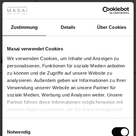
les ansehen
MEHR SEHEN
BETTER COTTON
 Sale
NEU
Hemdjacke Aus Leinenmix Mit 3/4-
ale)
Zustimmung
Details
Über Cookies
ärmeln
le)
119,00 €
Masai verwendet Cookies
(Sale)
Wir verwenden Cookies, um Inhalte und Anzeigen zu
 First Layers
MEHR SEHEN
personalisieren, Funktionen für soziale Medien anbieten
(Sale)
im Sale
e Sets
zu können und die Zugriffe auf unsere Website zu
rney Begins – Pre-Autumn 2026
analysieren. Außerdem geben wir Informationen zu Ihrer
BEWERTUNGEN
Sale)
 Sale
s
us Leinen
sai
Verantwortung
5.00
Verwendung unserer Website an unsere Partner für
with Ease - Summer 2026
soziale Medien, Werbung und Analysen weiter. Unsere
Sale)
im Sale
 – Ihre Garderobe beginnt hier
leitung
Partner führen diese Informationen möglicherweise mit
 Summer - Summer 2026
5.0
sen (Sale)
 Sale
usen
ories
 FSC®
weiteren Daten zusammen, die Sie ihnen bereitgestellt
star
Auf der Grundlage von 1 Bewertungen
l Ease - Spring 2026
haben oder die sie im Rahmen Ihrer Nutzung der Dienste
rating
Sale)
im Sale
assformen
aterialien
gesammelt haben.
Einwilligungsauswahl
nfolding – Spring 2026
Notwendig