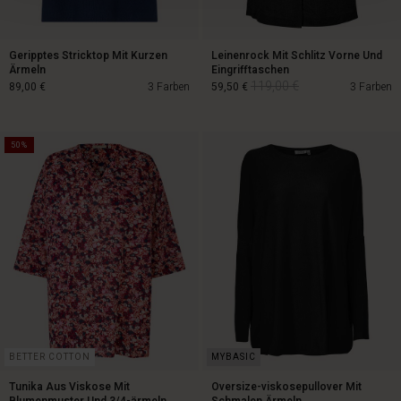
Geripptes Stricktop Mit Kurzen
Leinenrock Mit Schlitz Vorne Und
Ärmeln
Eingrifftaschen
119,00 €
89,00 €
3 Farben
59,50 €
3 Farben
50%
119,00 €
89,00 €
59,50 €
BETTER COTTON
Tunika Aus Viskose Mit
Oversize-viskosepullover Mit
Blumenmuster Und 3/4-ärmeln
Schmalen Ärmeln