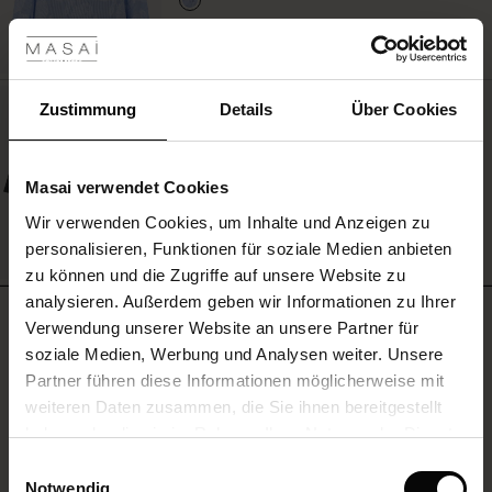
les ansehen
MEHR SEHEN
 Sale
ale)
Zustimmung
Details
Über Cookies
T-shirt Mit Rundhals
49,00 €
le)
Masai verwendet Cookies
(Sale)
Wir verwenden Cookies, um Inhalte und Anzeigen zu
 First Layers
MEHR SEHEN
personalisieren, Funktionen für soziale Medien anbieten
(Sale)
im Sale
e Sets
zu können und die Zugriffe auf unsere Website zu
rney Begins – Pre-Autumn 2026
analysieren. Außerdem geben wir Informationen zu Ihrer
Sale)
 Sale
s
us Leinen
sai
Verantwortung
BEWERTUNGEN
5.00
Verwendung unserer Website an unsere Partner für
with Ease - Summer 2026
soziale Medien, Werbung und Analysen weiter. Unsere
Sale)
im Sale
 – Ihre Garderobe beginnt hier
leitung
Partner führen diese Informationen möglicherweise mit
 Summer - Summer 2026
sen (Sale)
 Sale
usen
ories
 FSC®
weiteren Daten zusammen, die Sie ihnen bereitgestellt
5.0
star
l Ease - Spring 2026
haben oder die sie im Rahmen Ihrer Nutzung der Dienste
Auf der Grundlage von 3 Bewertungen
rating
Sale)
im Sale
assformen
aterialien
gesammelt haben.
Einwilligungsauswahl
nfolding – Spring 2026
Notwendig