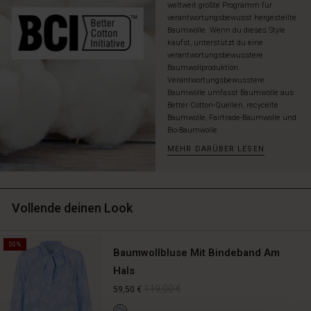
weltweit größte Programm für
oder
verantwortungsbewusst hergestellte
einer
Baumwolle. Wenn du dieses Style
Hemdbluse
kaufst, unterstützt du eine
–
verantwortungsbewusstere
vollende
Baumwollproduktion.
den
Verantwortungsbewusstere
Look
Baumwolle umfasst Baumwolle aus
Better Cotton-Quellen, recycelte
mit
Baumwolle, Fairtrade-Baumwolle und
der
Bio-Baumwolle.
passenden
Jacke
MEHR DARÜBER LESEN
für
ein
komplettes
Outfit.
Vollende deinen Look
50%
Baumwollbluse Mit Bindeband Am
Hals
119,00 €
59,50 €