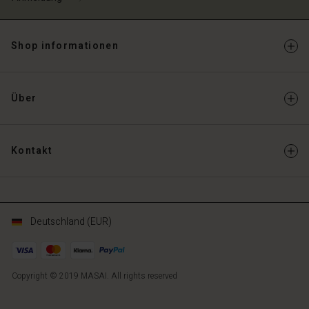
Shop informationen
Über
Kontakt
Deutschland (EUR)
Copyright © 2019 MASAI. All rights reserved
DE
DE
de_DE