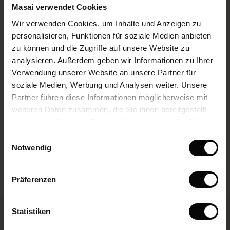
Masai verwendet Cookies
Superschön stylische Mode Schnelle
(Sale)
Wir verwenden Cookies, um Inhalte und Anzeigen zu
 First Layers
Lieferung
personalisieren, Funktionen für soziale Medien anbieten
(Sale)
im Sale
e Sets
zu können und die Zugriffe auf unsere Website zu
Superschön stylische Mode Schnelle Lieferung Top Service
rney Begins – Pre-Autumn 2026
analysieren. Außerdem geben wir Informationen zu Ihrer
Anne K.
Sale)
 Sale
s
us Leinen
sai
Verantwortung
Verwendung unserer Website an unsere Partner für
with Ease - Summer 2026
soziale Medien, Werbung und Analysen weiter. Unsere
Sale)
im Sale
 – Ihre Garderobe beginnt hier
leitung
EINE BEWERTUNG SCHREIBEN
Partner führen diese Informationen möglicherweise mit
 Summer - Summer 2026
sen (Sale)
 Sale
usen
ories
 FSC®
weiteren Daten zusammen, die Sie ihnen bereitgestellt
l Ease - Spring 2026
haben oder die sie im Rahmen Ihrer Nutzung der Dienste
ALLE BEWERTUNGEN ANSEHEN
Sale)
im Sale
assformen
aterialien
gesammelt haben.
Einwilligungsauswahl
nfolding – Spring 2026
Notwendig
Sale)
 im Sale
s
eschäfte
ieferanten
 Simplicity - Spring 2026
Meistverkauft
s (Sale)
 im Sale
ns
tch – 2 kaufen, 10% sparen
Präferenzen
 in the air - Spring 2026
ale)
50%
Statistiken
Sale)