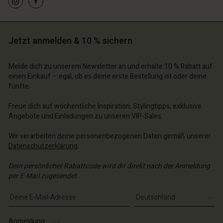
chäft finden
chäft finden
chäft finden
schland | Ein Land auswählen
schland | Ein Land auswählen
schland | Ein Land auswählen
schland | Ein Land auswählen
n Konto
schland | Ein Land auswählen
n Konto
Jetzt anmelden & 10 % sichern
chäft finden
chäft finden
Melde dich zu unserem Newsletter an und erhalte 10 % Rabatt auf
schland | Ein Land auswählen
einen Einkauf – egal, ob es deine erste Bestellung ist oder deine
schland | Ein Land auswählen
fünfte.
Freue dich auf wöchentliche Inspiration, Stylingtipps, exklusive
Angebote und Einladungen zu unseren VIP-Sales.
Wir verarbeiten deine personenbezogenen Daten gemäß unserer
Datenschutzerklärung
.
Dein persönlicher Rabattcode wird dir direkt nach der Anmeldung
per E-Mail zugesendet.
E-Mail-Adresse eingeben
Anmeldung