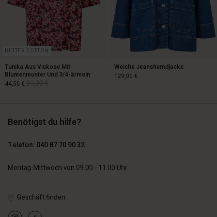
BETTER COTTON
Tunika Aus Viskose Mit
Weiche Jeanshemdjacke
Blumenmuster Und 3/4-ärmeln
129,00 €
89,00 €
44,50 €
129,00 €
Benötigst du hilfe?
89,00 €
44,50 €
Telefon: 040 87 70 90 32
Montag-Mittwoch von 09.00 - 11.00 Uhr
n Konto
n Konto
Geschäft finden
n Konto
n Konto
n Konto
chäft finden
chäft finden