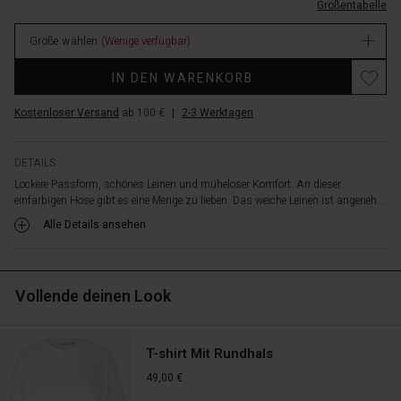
Gesäßtaschen
Größentabelle
2000S-
und
L.html
angenähte
Größe wählen
(Wenige verfügbar)
EUR
Einschubtaschen
129.00
an
IN DEN WARENKORB
Verfügbar
den
Seiten.
Kostenloser Versand
ab 100 €
|
2-3 Werktagen
Mit
ihrem
schlichten
DETAILS
und
Lockere Passform, schönes Leinen und müheloser Komfort. An dieser
stilvollen
einfarbigen Hose gibt es eine Menge zu lieben. Das weiche Leinen ist angeneh...
Look
Alle Details ansehen
passt
die
Hose
zu
Vollende deinen Look
den
meisten
Dingen.
T-shirt Mit Rundhals
Kombiniere
sie
49,00 €
mit