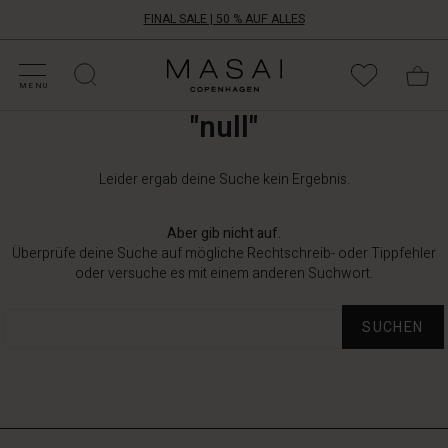
FINAL SALE | 50 % AUF ALLES
ALE KATEGORIEN
HOPPE DEINE GRÖSSE
ATEGORIEN
OLLEKTIONEN
NSPIRATION
NSERE WELT
NSERE VERANTWORTUNG
ALE KATEGORIEN
HOPPE DEINE GRÖSSE
ATEGORIEN
OLLEKTIONEN
NSPIRATION
NSERE WELT
NSERE VERANTWORTUNG
Masai
Clothing
MENU
Company
"null"
Aps
Leider ergab deine Suche kein Ergebnis.
Aber gib nicht auf.
Überprüfe deine Suche auf mögliche Rechtschreib- oder Tippfehler
oder versuche es mit einem anderen Suchwort.
SUCHEN