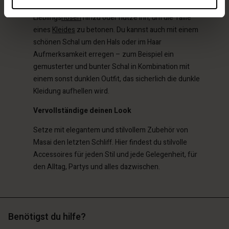
persönlichen Stil. Füge einen Gürtel zu deinen
Lieblings
hosen
hinzu oder nutze ihn, um die Taille
eines
Kleides
zu betonen. Du kannst auch mit einem
schönen Schal um den Hals oder im Haar
Aufmerksamkeit erregen – zum Beispiel ein
gemusterter und bunter Schal in Kombination mit
einem sonst dunklen Outfit, das sicherlich die dunkle
Kleidung aufhellen wird.
Vervollständige deinen Look
Setze mit elegantem und stilvollem Zubehör von
Masai den letzten Schliff. Hier findest du stilvolle
Accessoires für jeden Stil und jede Gelegenheit, für
den Alltag, Partys und alles dazwischen.
Benötigst du hilfe?