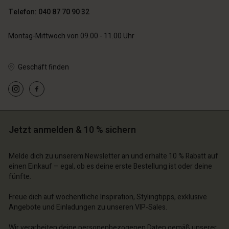
Telefon: 040 87 70 90 32
Montag-Mittwoch von 09.00 - 11.00 Uhr
n Konto
n Konto
n Konto
n Konto
n Konto
n Konto
n Konto
n Konto
Geschäft finden
n Konto
n Konto
chäft finden
chäft finden
chäft finden
chäft finden
chäft finden
chäft finden
chäft finden
chäft finden
chäft finden
chäft finden
schland | Ein Land auswählen
schland | Ein Land auswählen
schland | Ein Land auswählen
schland | Ein Land auswählen
schland | Ein Land auswählen
schland | Ein Land auswählen
schland | Ein Land auswählen
schland | Ein Land auswählen
n Konto
n Konto
schland | Ein Land auswählen
schland | Ein Land auswählen
n Konto
n Konto
Jetzt anmelden & 10 % sichern
chäft finden
chäft finden
chäft finden
chäft finden
schland | Ein Land auswählen
schland | Ein Land auswählen
Melde dich zu unserem Newsletter an und erhalte 10 % Rabatt auf
schland | Ein Land auswählen
schland | Ein Land auswählen
einen Einkauf – egal, ob es deine erste Bestellung ist oder deine
fünfte.
Freue dich auf wöchentliche Inspiration, Stylingtipps, exklusive
Angebote und Einladungen zu unseren VIP-Sales.
Wir verarbeiten deine personenbezogenen Daten gemäß unserer