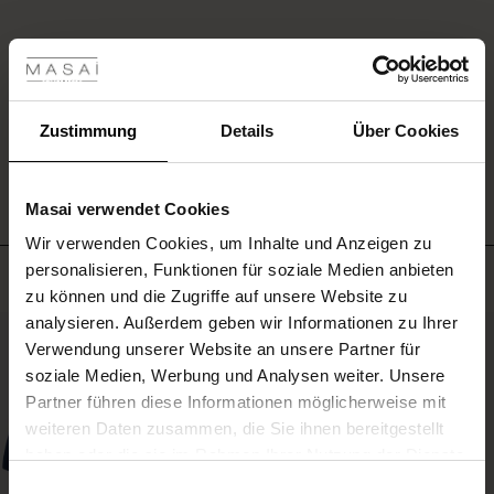
Teil
les ansehen
deiner
Garderobe
 Sale
–
EINE BEWERTUNG SCHREIBEN
perfekt
für
ale)
Zustimmung
Details
Über Cookies
Business
ALLE BEWERTUNGEN AUS ALLEN LÄNDERN ANSEHEN
und
le)
Freizeit.
Masai verwendet Cookies
Kombiniere
(Sale)
ihn
Wir verwenden Cookies, um Inhalte und Anzeigen zu
 First Layers
mit
personalisieren, Funktionen für soziale Medien anbieten
Meistverkauft
(Sale)
im Sale
e Sets
unserer
zu können und die Zugriffe auf unsere Website zu
passenden
rney Begins – Pre-Autumn 2026
Hose
analysieren. Außerdem geben wir Informationen zu Ihrer
Sale)
 Sale
s
us Leinen
sai
Verantwortung
50%
zu
Verwendung unserer Website an unsere Partner für
with Ease - Summer 2026
einem
soziale Medien, Werbung und Analysen weiter. Unsere
Sale)
im Sale
 – Ihre Garderobe beginnt hier
leitung
eleganten
Partner führen diese Informationen möglicherweise mit
 Summer - Summer 2026
Anzug
sen (Sale)
 Sale
usen
ories
 FSC®
weiteren Daten zusammen, die Sie ihnen bereitgestellt
oder
l Ease - Spring 2026
trage
haben oder die sie im Rahmen Ihrer Nutzung der Dienste
Sale)
im Sale
assformen
aterialien
ihn
gesammelt haben.
Einwilligungsauswahl