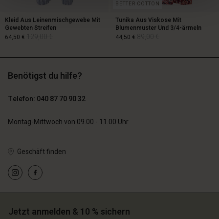
BETTER COTTON
Kleid Aus Leinenmischgewebe Mit
Tunika Aus Viskose Mit
Gewebten Streifen
Blumenmuster Und 3/4-ärmeln
129,00 €
89,00 €
64,50 €
44,50 €
Benötigst du hilfe?
129,00 €
89,00 €
64,50 €
44,50 €
Telefon: 040 87 70 90 32
Montag-Mittwoch von 09.00 - 11.00 Uhr
Geschäft finden
n Konto
n Konto
Jetzt anmelden & 10 % sichern