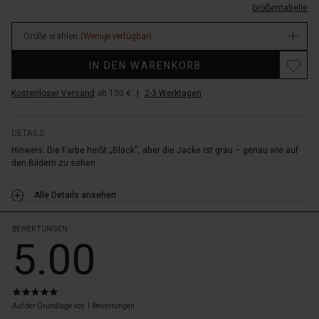
Schulterpolster
Größentabelle
EUR
und
79.50
der
Größe wählen
(Wenige verfügbar)
Verfügbar
scharfe
Promotions
Schnitt
IN DEN WARENKORB
eine
unverwechselbare
Kostenloser Versand
ab 100 €
|
2-3 Werktagen
Silhouette
erzeugen.
Das
DETAILS
Design
Hinweis: Die Farbe heißt „Black“, aber die Jacke ist grau – genau wie auf
fällt
den Bildern zu sehen.
wunderschön
...
am
Alle Details ansehen
Körper
herunter
und
BEWERTUNGEN
5.00
macht
die
Jacke
zu
5.0
einem
star
Auf der Grundlage von 1 Bewertungen
unverzichtbaren
rating