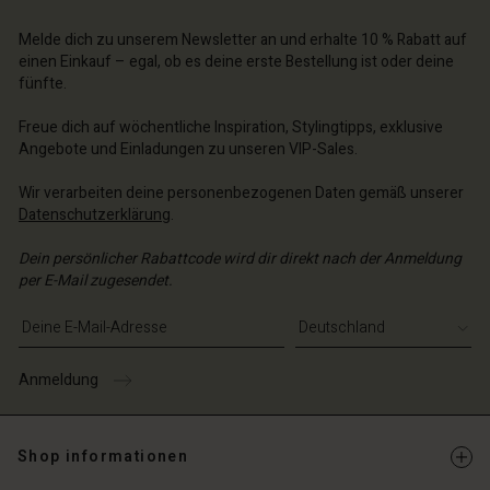
n Konto
n Konto
n Konto
chäft finden
chäft finden
Melde dich zu unserem Newsletter an und erhalte 10 % Rabatt auf
chäft finden
chäft finden
chäft finden
einen Einkauf – egal, ob es deine erste Bestellung ist oder deine
schland | Ein Land auswählen
schland | Ein Land auswählen
fünfte.
schland | Ein Land auswählen
schland | Ein Land auswählen
n Konto
schland | Ein Land auswählen
n Konto
Freue dich auf wöchentliche Inspiration, Stylingtipps, exklusive
chäft finden
Angebote und Einladungen zu unseren VIP-Sales.
chäft finden
schland | Ein Land auswählen
Wir verarbeiten deine personenbezogenen Daten gemäß unserer
schland | Ein Land auswählen
Datenschutzerklärung
.
Dein persönlicher Rabattcode wird dir direkt nach der Anmeldung
per E-Mail zugesendet.
E-Mail-Adresse eingeben
Anmeldung
Shop informationen