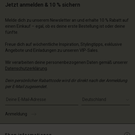
Jetzt anmelden & 10 % sichern
chäft finden
chäft finden
chäft finden
schland | Ein Land auswählen
schland | Ein Land auswählen
schland | Ein Land auswählen
schland | Ein Land auswählen
Melde dich zu unserem Newsletter an und erhalte 10 % Rabatt auf
n Konto
schland | Ein Land auswählen
einen Einkauf – egal, ob es deine erste Bestellung ist oder deine
n Konto
fünfte.
chäft finden
chäft finden
Freue dich auf wöchentliche Inspiration, Stylingtipps, exklusive
schland | Ein Land auswählen
Angebote und Einladungen zu unseren VIP-Sales.
schland | Ein Land auswählen
Wir verarbeiten deine personenbezogenen Daten gemäß unserer
Datenschutzerklärung
.
Dein persönlicher Rabattcode wird dir direkt nach der Anmeldung
per E-Mail zugesendet.
E-Mail-Adresse eingeben
Anmeldung