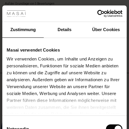
star
les ansehen
auch
Auf der Grundlage von 5 Bewertungen
rating
offen
getragen
 Sale
werden.
Trage
ale)
Zustimmung
Details
Über Cookies
EINE BEWERTUNG SCHREIBEN
sie
als
le)
leichte,
zusätzliche
Masai verwendet Cookies
ALLE BEWERTUNGEN AUS ALLEN LÄNDERN ANSEHEN
(Sale)
Schicht
Wir verwenden Cookies, um Inhalte und Anzeigen zu
über
 First Layers
personalisieren, Funktionen für soziale Medien anbieten
einem
(Sale)
im Sale
e Sets
Kleid,
zu können und die Zugriffe auf unsere Website zu
rney Begins – Pre-Autumn 2026
einer
analysieren. Außerdem geben wir Informationen zu Ihrer
Meistverkauft
Sale)
 Sale
s
us Leinen
sai
Verantwortung
Hemdbluse
Verwendung unserer Website an unsere Partner für
with Ease - Summer 2026
oder
soziale Medien, Werbung und Analysen weiter. Unsere
Sale)
im Sale
 – Ihre Garderobe beginnt hier
leitung
50%
Hosen
Partner führen diese Informationen möglicherweise mit
 Summer - Summer 2026
–
sen (Sale)
 Sale
usen
ories
 FSC®
perfekt
weiteren Daten zusammen, die Sie ihnen bereitgestellt
für
l Ease - Spring 2026
haben oder die sie im Rahmen Ihrer Nutzung der Dienste
alle
Sale)
im Sale
assformen
aterialien
gesammelt haben.
Einwilligungsauswahl
Jahreszeiten.
nfolding – Spring 2026
Notwendig