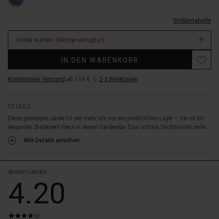
Die
XL.html
Jacke
EUR
hat
Größentabelle
64.50
einen
Verfügbar
klassischen,
Größe wählen
(Wenige verfügbar)
geraden
Promotions
Schnitt
IN DEN WARENKORB
mit
Rundhalsausschnitt,
Kostenloser Versand
ab 100 €
|
2-3 Werktagen
Knopfleiste
und
DETAILS
langen
Ärmeln
Diese gesteppte Jacke ist viel mehr als nur ein praktisches Layer – sie ist ein
elegantes Statement-Piece in deiner Garderobe. Das schöne Stickmuster verlei...
und
kann
Alle Details ansehen
je
nach
Stimmung
BEWERTUNGEN
und
4.20
Anlass
sowohl
geschlossen
als
4.2