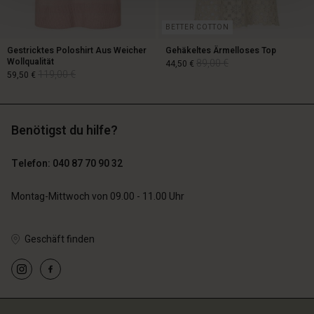
BETTER COTTON
Gestricktes Poloshirt Aus Weicher
Gehäkeltes Ärmelloses Top
Wollqualität
89,00 €
44,50 €
119,00 €
59,50 €
89,00 €
44,50 €
Benötigst du hilfe?
119,00 €
59,50 €
Telefon: 040 87 70 90 32
Montag-Mittwoch von 09.00 - 11.00 Uhr
Geschäft finden
n Konto
n Konto
n Konto
n Konto
n Konto
chäft finden
chäft finden