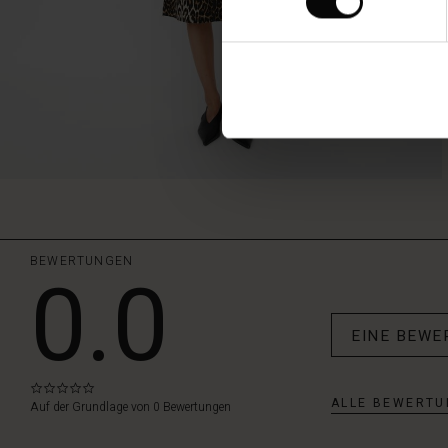
BEWERTUNGEN
0.0
EINE BEWE
0.0
ALLE BEWERTU
star
Auf der Grundlage von 0 Bewertungen
rating