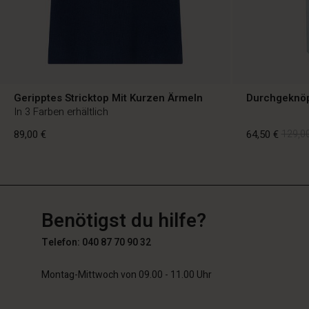
Geripptes Stricktop Mit Kurzen Ärmeln
Durchgeknöp
In 3 Farben erhältlich
89,00 €
64,50 €
129,00
DE
DE
de_DE
89,00 €
64,50 €
129,00
Benötigst du hilfe?
Telefon: 040 87 70 90 32
Montag-Mittwoch von 09.00 - 11.00 Uhr