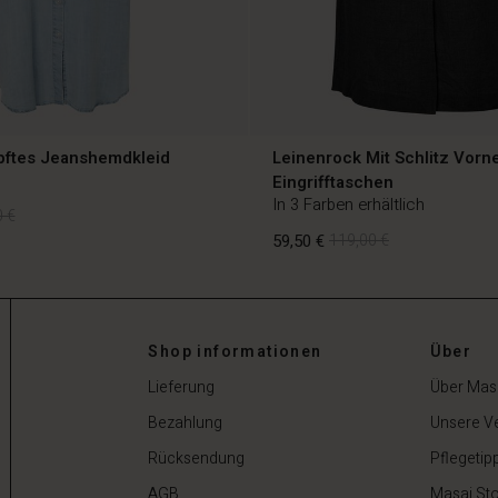
ftes Jeanshemdkleid
Leinenrock Mit Schlitz Vorn
Eingrifftaschen
In 3 Farben erhältlich
 €
59,50 €
119,00 €
 €
Shop informationen
Über
59,50 €
119,00 €
Lieferung
Über Mas
Bezahlung
Unsere V
Rücksendung
Pflegetip
AGB
Masai Sto