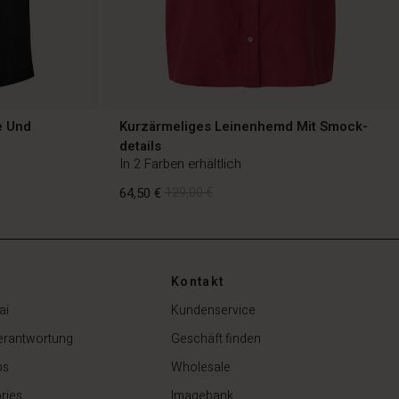
e Und
Kurzärmeliges Leinenhemd Mit Smock-
details
In 2 Farben erhältlich
64,50 €
129,00 €
Kontakt
64,50 €
129,00 €
ai
Kundenservice
erantwortung
Geschäft finden
ps
Wholesale
ries
Imagebank