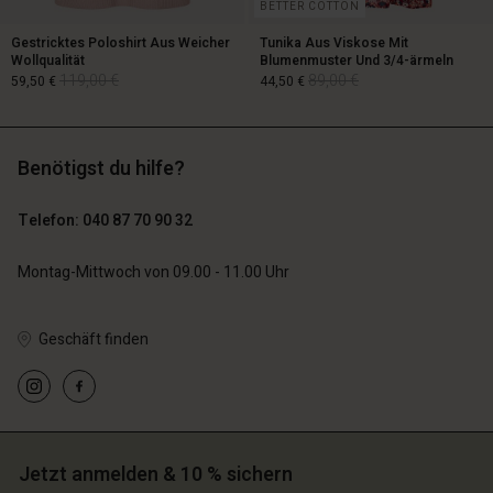
BETTER COTTON
Gestricktes Poloshirt Aus Weicher
Tunika Aus Viskose Mit
Wollqualität
Blumenmuster Und 3/4-ärmeln
119,00 €
89,00 €
59,50 €
44,50 €
Benötigst du hilfe?
119,00 €
89,00 €
59,50 €
44,50 €
Telefon: 040 87 70 90 32
Montag-Mittwoch von 09.00 - 11.00 Uhr
Geschäft finden
n Konto
n Konto
n Konto
n Konto
n Konto
chäft finden
chäft finden
chäft finden
chäft finden
chäft finden
schland | Ein Land auswählen
schland | Ein Land auswählen
schland | Ein Land auswählen
schland | Ein Land auswählen
n Konto
schland | Ein Land auswählen
Jetzt anmelden & 10 % sichern