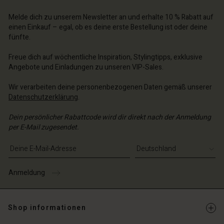
n Konto
chäft finden
Melde dich zu unserem Newsletter an und erhalte 10 % Rabatt auf
chäft finden
einen Einkauf – egal, ob es deine erste Bestellung ist oder deine
schland | Ein Land auswählen
fünfte.
schland | Ein Land auswählen
Freue dich auf wöchentliche Inspiration, Stylingtipps, exklusive
Angebote und Einladungen zu unseren VIP-Sales.
Wir verarbeiten deine personenbezogenen Daten gemäß unserer
Datenschutzerklärung
.
Dein persönlicher Rabattcode wird dir direkt nach der Anmeldung
per E-Mail zugesendet.
E-Mail-Adresse eingeben
Anmeldung
Shop informationen