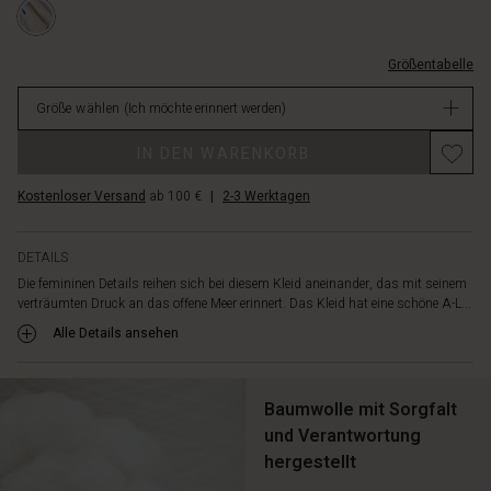
der-
abgerundeten
der-
taille-
Saum
seite/100875
und-
mit
2049P-
Größentabelle
schlitzen-
Seitenschlitzen
L.html
an-
und
Größe wählen
(Ich möchte erinnert werden)
der-
kann
seite/1008753-
bis
IN DEN WARENKORB
2049P-
zum
L.html
Hals
Kostenloser Versand
ab 100 €
|
2-3 Werktagen
EUR
zugeknöpft
159.00
werden.
Nicht
Und
DETAILS
verfügbar
natürlich
Die femininen Details reihen sich bei diesem Kleid aneinander, das mit seinem
kannst
verträumten Druck an das offene Meer erinnert. Das Kleid hat eine schöne A-L...
du
das
Alle Details ansehen
Gefühl
der
weichen
Baumwolle mit Sorgfalt
Baumwolle
und Verantwortung
genießen,
hergestellt
die
sich