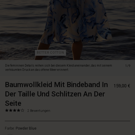
Meer
erinnert.
Das
Kleid
hat
eine
schöne
A-
Linie
BETTER COTTON
mit
Bändern
Die femininen Details reihen sich bei diesem Kleid aneinander, das mit seinem
1/9
in
verträumten Druck an das offene Meer erinnert.
der
Taille
Baumwollkleid Mit Bindeband In
https://www.m
57151655427
159,00 €
und
mit-
Der Taille Und Schlitzen An Der
viel
bindeband-
Schwung
in-
Seite
im
der-
4.0
https://www.masai.de/kleider/baumwollkleid-
2 Bewertungen
Rock.
taille-
star
mit-
Es
und-
rating
bindeband-
hat
schlitzen-
Farbe:
Powder Blue
in-
einen
an-