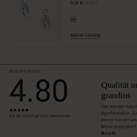
9,50 €
19,00 €
MEHR SEHEN
BEWERTUNGEN
4.80
Qualität u
grandios
Hier werden natürl
4.8
figurfreundlich. Z
star
Auf der Grundlage von 5 Bewertungen
immer mal den weg 
rating
Masai ausprobiert 
Anna N.