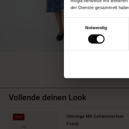
möglicherweise mit weiteren
der Dienste gesammelt habe
Einwilligungsauswahl
Notwendig
Vollende deinen Look
Ohrringe Mit Gehämmertem
50%
Finish