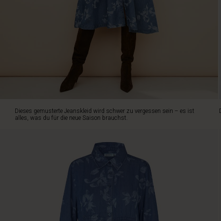
Saison
brauchst.
Das
Design
ist
in
seiner
Schlichtheit
wunderschön:
Zeitloser
Denim
Dieses gemusterte Jeanskleid wird schwer zu vergessen sein – es ist
mit
alles, was du für die neue Saison brauchst.
leuchtendem
Blumenprint,
einem
figurbetonten
Schnitt
und
durchdachten
Details.
Der
leichte