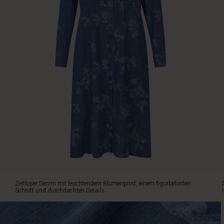
Denimstoff
ist
unwiderstehlich
weich
auf
der
Haut,
und
die
Elastik
in
der
Taille
sorgt
für
eine
perfekte
feminine
Zeitloser Denim mit leuchtendem Blumenprint, einem figurbetonten
Silhouette,
Schnitt und durchdachten Details.
ohne
einzuengen.
Mit