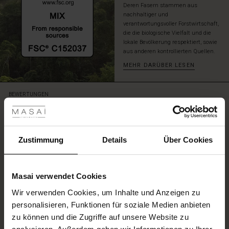
Deren Fasern stammen aus
nachhaltiger und
verantwortungsvoller Forstwirtschaft,
die die biologische Vielfalt und die
lokale Bevölkerung respektiert, sowie
aus anderen kontrollierten Quellen.
MEHR DARÜBER LESEN
les ansehen
BEWERTUNGEN
0.0
 Sale
0.0
ale)
Zustimmung
Details
Über Cookies
star
Auf der Grundlage von 0 Bewertungen
rating
le)
Masai verwendet Cookies
(Sale)
Wir verwenden Cookies, um Inhalte und Anzeigen zu
 First Layers
EINE BEWERTUNG SCHREIBEN
personalisieren, Funktionen für soziale Medien anbieten
(Sale)
im Sale
e Sets
zu können und die Zugriffe auf unsere Website zu
rney Begins – Pre-Autumn 2026