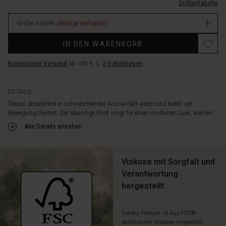
Größentabelle
EUR
59.50
Größe wählen
(Wenige verfügbar)
Verfügbar
Promotions
IN DEN WARENKORB
Kostenloser Versand
ab 100 €
|
2-3 Werktagen
DETAILS
Dieses Jerseykleid in schmeichelnder A-Linie fällt weich und bietet viel
Bewegungsfreiheit. Der lebendige Print sorgt für einen modernen Look, währen...
Alle Details ansehen
Viskose mit Sorgfalt und
Verantwortung
hergestellt
Dieses Produkt ist aus FSC®-
zertifizierter Viskose hergestellt.