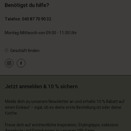
Benötigst du hilfe?
89,00 €
44,50 €
Telefon: 040 87 70 90 32
79,00 €
Montag-Mittwoch von 09.00 - 11.00 Uhr
Geschäft finden
n Konto
n Konto
n Konto
n Konto
n Konto
chäft finden
chäft finden
chäft finden
chäft finden
chäft finden
Jetzt anmelden & 10 % sichern
schland | Ein Land auswählen
schland | Ein Land auswählen
schland | Ein Land auswählen
schland | Ein Land auswählen
n Konto
schland | Ein Land auswählen
Melde dich zu unserem Newsletter an und erhalte 10 % Rabatt auf
n Konto
einen Einkauf – egal, ob es deine erste Bestellung ist oder deine
chäft finden
fünfte.
chäft finden
schland | Ein Land auswählen
Freue dich auf wöchentliche Inspiration, Stylingtipps, exklusive
schland | Ein Land auswählen
Angebote und Einladungen zu unseren VIP-Sales.