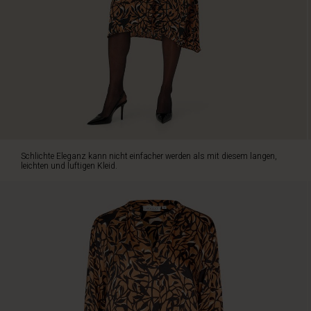
Viskose
hat
eine
schöne
Textur
und
ist
mit
einem
stilvollen
schwarzen
Schlichte Eleganz kann nicht einfacher werden als mit diesem langen,
Blumendruck
leichten und luftigen Kleid.
verziert,
während
sich
feminine
Details
aneinanderreihen:
Tiefer
V-
Ausschnitt,
feminine