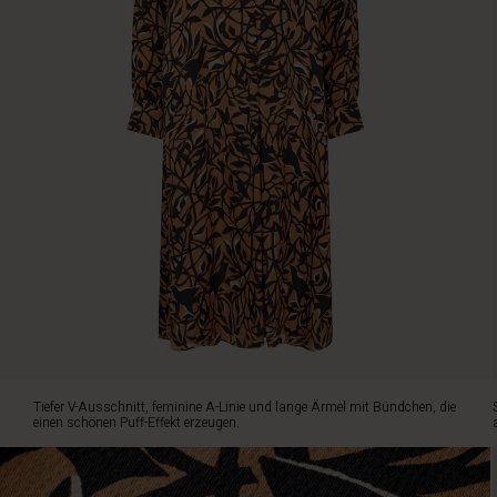
A-
Linie
und
lange
Ärmel
mit
Bündchen,
die
einen
schönen
Puff-
Effekt
erzeugen.
Style
das
Kleid
mit
einer
Tiefer V-Ausschnitt, feminine A-Linie und lange Ärmel mit Bündchen, die
schwarzen
einen schönen Puff-Effekt erzeugen.
Halskette
oder
einem