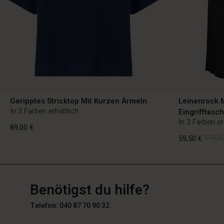
Geripptes Stricktop Mit Kurzen Ärmeln
Leinenrock M
In 3 Farben erhältlich
Eingrifftasc
In 3 Farben er
89,00 €
59,50 €
119,00
DE
DE
de_DE
89,00 €
Benötigst du hilfe?
59,50 €
119,00
Telefon: 040 87 70 90 32