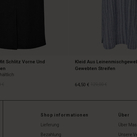
it Schlitz Vorne Und
Kleid Aus Leinenmischgewe
hen
Gewebten Streifen
hältlich
 €
64,50 €
129,00 €
Shop informationen
Über
 €
64,50 €
129,00 €
Lieferung
Über Mas
Bezahlung
Unsere V