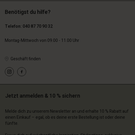
129,00 €
Benötigst du hilfe?
89,00 €
44,50 €
Telefon: 040 87 70 90 32
Montag-Mittwoch von 09.00 - 11.00 Uhr
Geschäft finden
n Konto
n Konto
n Konto
n Konto
n Konto
chäft finden
chäft finden
chäft finden
chäft finden
chäft finden
schland | Ein Land auswählen
schland | Ein Land auswählen
Jetzt anmelden & 10 % sichern
schland | Ein Land auswählen
schland | Ein Land auswählen
n Konto
schland | Ein Land auswählen
n Konto
Melde dich zu unserem Newsletter an und erhalte 10 % Rabatt auf
chäft finden
einen Einkauf – egal, ob es deine erste Bestellung ist oder deine
chäft finden
fünfte.
schland | Ein Land auswählen
schland | Ein Land auswählen