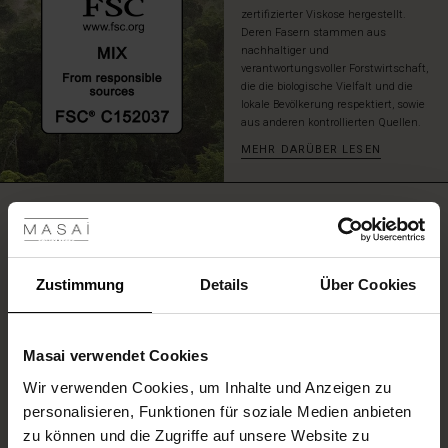
zertifizierter Viskose hergestellt.
Deren Fasern stammen aus
nachhaltiger und
verantwortungsvoller Forstwirtschaft,
die die biologische Vielfalt und die
lokale Bevölkerung respektiert, sowie
aus anderen kontrollierten Quellen.
MEHR DARÜBER LESEN
les ansehen
BEWERTUNGEN
5.00
 Sale
ale)
Zustimmung
Details
Über Cookies
5.0
star
Auf der Grundlage von 5 Bewertungen
rating
le)
Masai verwendet Cookies
(Sale)
Wir verwenden Cookies, um Inhalte und Anzeigen zu
 First Layers
EINE BEWERTUNG SCHREIBEN
personalisieren, Funktionen für soziale Medien anbieten
(Sale)
im Sale
e Sets
zu können und die Zugriffe auf unsere Website zu
rney Begins – Pre-Autumn 2026