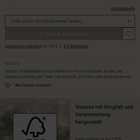
5053P-
Größentabelle
L.html
EUR
Größe wählen
(Ich möchte erinnert werden)
64.50
Nicht
Promotions
IN DEN WARENKORB
verfügbar
Kostenloser Versand
ab 100 €
|
2-3 Werktagen
DETAILS
Leichtes Viskosekleid mit künstlerischem Print und lockerer A-Form, die
Bewegungsfreiheit gibt. Tiefer V-Ausschnitt und Naht unter der Brust formen...
Alle Details ansehen
Viskose mit Sorgfalt und
Verantwortung
hergestellt
Dieses Produkt ist aus FSC®-