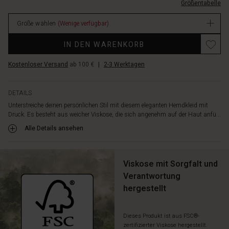
Taille,
Größentabelle
EUR
sodass
129.00
du
Größe wählen
(Wenige verfügbar)
Verfügbar
die
Silhouette
IN DEN WARENKORB
je
nach
Kostenloser Versand
ab 100 €
|
2-3 Werktagen
Stimmung
und
Anlass
DETAILS
leicht
Unterstreiche deinen persönlichen Stil mit diesem eleganten Hemdkleid mit
formen
Druck. Es besteht aus weicher Viskose, die sich angenehm auf der Haut anfü...
kannst.
Alle Details ansehen
Die
feinen
Taschen
Viskose mit Sorgfalt und
auf
der
Verantwortung
Vorderseite
hergestellt
verleihen
einen
lässigen
Dieses Produkt ist aus FSC®-
zertifizierter Viskose hergestellt.
Touch