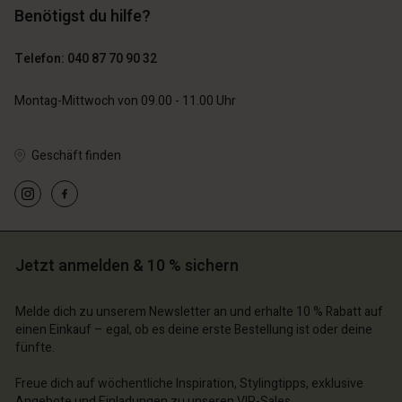
129,00 €
Benötigst du hilfe?
89,00 €
44,50 €
Telefon: 040 87 70 90 32
Montag-Mittwoch von 09.00 - 11.00 Uhr
Geschäft finden
n Konto
n Konto
n Konto
n Konto
n Konto
chäft finden
chäft finden
chäft finden
chäft finden
chäft finden
Jetzt anmelden & 10 % sichern
schland | Ein Land auswählen
schland | Ein Land auswählen
schland | Ein Land auswählen
schland | Ein Land auswählen
n Konto
schland | Ein Land auswählen
Melde dich zu unserem Newsletter an und erhalte 10 % Rabatt auf
n Konto
einen Einkauf – egal, ob es deine erste Bestellung ist oder deine
chäft finden
fünfte.
chäft finden
schland | Ein Land auswählen
Freue dich auf wöchentliche Inspiration, Stylingtipps, exklusive
schland | Ein Land auswählen
Angebote und Einladungen zu unseren VIP-Sales.