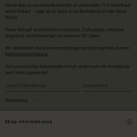
chäft finden
Melde dich zu unserem Newsletter an und erhalte 10 % Rabatt auf
chäft finden
einen Einkauf – egal, ob es deine erste Bestellung ist oder deine
schland | Ein Land auswählen
fünfte.
schland | Ein Land auswählen
Freue dich auf wöchentliche Inspiration, Stylingtipps, exklusive
Angebote und Einladungen zu unseren VIP-Sales.
Wir verarbeiten deine personenbezogenen Daten gemäß unserer
Datenschutzerklärung
.
Dein persönlicher Rabattcode wird dir direkt nach der Anmeldung
per E-Mail zugesendet.
E-Mail-Adresse eingeben
Anmeldung
Shop informationen