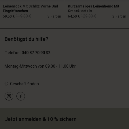
Leinenrock Mit Schlitz Vorne Und
Kurzärmeliges Leinenhemd Mit
Eingrifftaschen
Smock-details
119,00 €
129,00 €
59,50 €
3 Farben
64,50 €
2 Farben
Benötigst du hilfe?
119,00 €
129,00 €
59,50 €
64,50 €
Telefon: 040 87 70 90 32
Montag-Mittwoch von 09.00 - 11.00 Uhr
Geschäft finden
n Konto
n Konto
n Konto
n Konto
n Konto
chäft finden
chäft finden
chäft finden
chäft finden
chäft finden
schland | Ein Land auswählen
schland | Ein Land auswählen
schland | Ein Land auswählen
schland | Ein Land auswählen
Jetzt anmelden & 10 % sichern
n Konto
schland | Ein Land auswählen
n Konto