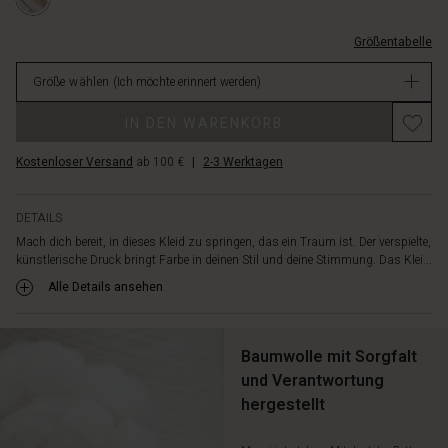
L.html
elastischen
am-
Halsausschnitt
hals/1009301-
für
Größentabelle
2053P-
vielfältige
L.html
Stylingmöglichkeiten
Größe wählen
(Ich möchte erinnert werden)
EUR
ausgestattet:
159.00
Du
IN DEN WARENKORB
Nicht
kannst
verfügbar
das
Kostenloser Versand
ab 100 €
|
2-3 Werktagen
Kleid
ganz
DETAILS
normal
tragen
Mach dich bereit, in dieses Kleid zu springen, das ein Traum ist. Der verspielte,
künstlerische Druck bringt Farbe in deinen Stil und deine Stimmung. Das Klei...
oder
den
Alle Details ansehen
Ausschnitt
auf
deinen
Baumwolle mit Sorgfalt
Schultern
und Verantwortung
ruhen
lassen,
hergestellt
um
es