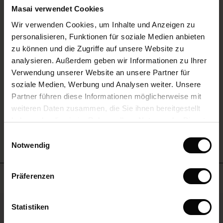
rating
Masai verwendet Cookies
(Sale)
Luftiges Kleid
Wir verwenden Cookies, um Inhalte und Anzeigen zu
 First Layers
personalisieren, Funktionen für soziale Medien anbieten
(Sale)
im Sale
e Sets
Das Kleid ist sehr schön geschnitten und trägt sich angenehm. Gerade bei
zu können und die Zugriffe auf unsere Website zu
rney Begins – Pre-Autumn 2026
heißem Wetter prima. Sehr zu empfehlen.
analysieren. Außerdem geben wir Informationen zu Ihrer
Sale)
 Sale
s
us Leinen
sai
Verantwortung
Cornelia M.
Verwendung unserer Website an unsere Partner für
with Ease - Summer 2026
soziale Medien, Werbung und Analysen weiter. Unsere
Sale)
im Sale
 – Ihre Garderobe beginnt hier
leitung
EINE BEWERTUNG SCHREIBEN
Partner führen diese Informationen möglicherweise mit
 Summer - Summer 2026
sen (Sale)
 Sale
usen
ories
 FSC®
weiteren Daten zusammen, die Sie ihnen bereitgestellt
l Ease - Spring 2026
haben oder die sie im Rahmen Ihrer Nutzung der Dienste
ALLE BEWERTUNGEN ANSEHEN
Sale)
im Sale
assformen
aterialien
gesammelt haben.
Einwilligungsauswahl
nfolding – Spring 2026
Notwendig
Sale)
 im Sale
s
eschäfte
ieferanten
 Simplicity - Spring 2026
s (Sale)
 im Sale
ns
tch – 2 kaufen, 10% sparen
Meistverkauft
Präferenzen
 in the air - Spring 2026
ale)
50%
Statistiken
Sale)