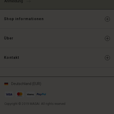
Anmeldung
Shop informationen
Über
Kontakt
Deutschland (EUR)
Copyright © 2019 MASAI. All rights reserved
DE
DE
de_DE