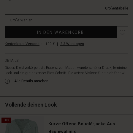
mit
S.html
einem
Größentabelle
EUR
V-
49.50
Ausschnitt,
Größe wählen
Verfügbar
kurzen
Promotions
Flügelärmeln
IN DEN WARENKORB
und
einer
Kostenloser Versand
ab 100 €
|
2-3 Werktagen
schönen
Abrundung
unten
DETAILS
gestaltet.
Dieses Kleid verkörpert die Essenz von Masai: wunderschöner Druck, femininer
Ein
Look und ein gut sitzender Bias-Schnitt. Die weiche Viskose fühlt sich fast wi...
wunderschönes
Alle Details ansehen
Kleid,
das
du
immer
Vollende deinen Look
wieder
gerne
aus
50%
Kurze Offene Bouclé-jacke Aus
dem
Schrank
Baumwollmix