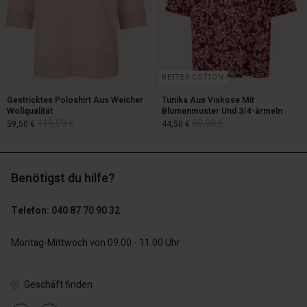
BETTER COTTON
Gestricktes Poloshirt Aus Weicher
Tunika Aus Viskose Mit
Wollqualität
Blumenmuster Und 3/4-ärmeln
119,00 €
89,00 €
59,50 €
44,50 €
Benötigst du hilfe?
119,00 €
89,00 €
59,50 €
44,50 €
Telefon: 040 87 70 90 32
Montag-Mittwoch von 09.00 - 11.00 Uhr
n Konto
n Konto
Geschäft finden
n Konto
n Konto
n Konto
chäft finden
chäft finden