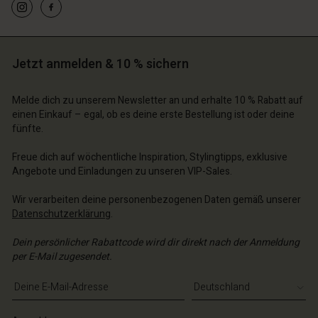
chäft finden
chäft finden
chäft finden
schland | Ein Land auswählen
schland | Ein Land auswählen
schland | Ein Land auswählen
schland | Ein Land auswählen
n Konto
schland | Ein Land auswählen
n Konto
Jetzt anmelden & 10 % sichern
chäft finden
chäft finden
schland | Ein Land auswählen
Melde dich zu unserem Newsletter an und erhalte 10 % Rabatt auf
einen Einkauf – egal, ob es deine erste Bestellung ist oder deine
schland | Ein Land auswählen
fünfte.
Freue dich auf wöchentliche Inspiration, Stylingtipps, exklusive
Angebote und Einladungen zu unseren VIP-Sales.
Wir verarbeiten deine personenbezogenen Daten gemäß unserer
Datenschutzerklärung
.
Dein persönlicher Rabattcode wird dir direkt nach der Anmeldung
per E-Mail zugesendet.
E-Mail-Adresse eingeben