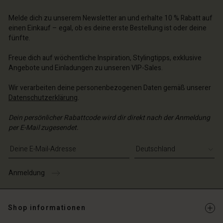
n Konto
n Konto
n Konto
chäft finden
chäft finden
Melde dich zu unserem Newsletter an und erhalte 10 % Rabatt auf
chäft finden
chäft finden
chäft finden
einen Einkauf – egal, ob es deine erste Bestellung ist oder deine
schland | Ein Land auswählen
schland | Ein Land auswählen
fünfte.
schland | Ein Land auswählen
schland | Ein Land auswählen
n Konto
schland | Ein Land auswählen
n Konto
Freue dich auf wöchentliche Inspiration, Stylingtipps, exklusive
chäft finden
Angebote und Einladungen zu unseren VIP-Sales.
chäft finden
schland | Ein Land auswählen
Wir verarbeiten deine personenbezogenen Daten gemäß unserer
schland | Ein Land auswählen
Datenschutzerklärung
.
Dein persönlicher Rabattcode wird dir direkt nach der Anmeldung
per E-Mail zugesendet.
E-Mail-Adresse eingeben
Anmeldung
Shop informationen