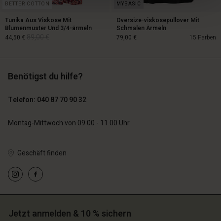
BETTER COTTON
Tunika Aus Viskose Mit
Oversize-viskosepullover Mit
Blumenmuster Und 3/4-ärmeln
Schmalen Ärmeln
89,00 €
44,50 €
79,00 €
15 Farben
Benötigst du hilfe?
89,00 €
44,50 €
Telefon: 040 87 70 90 32
79,00 €
Montag-Mittwoch von 09.00 - 11.00 Uhr
Geschäft finden
n Konto
n Konto
Jetzt anmelden & 10 % sichern