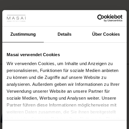
Trage
les ansehen
es
sowohl
 Sale
im
EINE BEWERTUNG SCHREIBEN
Alltag
als
ale)
Zustimmung
Details
Über Cookies
auch
ALLE BEWERTUNGEN AUS ALLEN LÄNDERN ANSEHEN
bei
le)
Partys
Masai verwendet Cookies
–
(Sale)
bequem,
Wir verwenden Cookies, um Inhalte und Anzeigen zu
 First Layers
elegant
personalisieren, Funktionen für soziale Medien anbieten
Meistverkauft
(Sale)
im Sale
e Sets
und
zu können und die Zugriffe auf unsere Website zu
immer
rney Begins – Pre-Autumn 2026
schmeichelhaft.
analysieren. Außerdem geben wir Informationen zu Ihrer
Sale)
 Sale
s
us Leinen
sai
Verantwortung
50%
Verwendung unserer Website an unsere Partner für
with Ease - Summer 2026
soziale Medien, Werbung und Analysen weiter. Unsere
Sale)
im Sale
 – Ihre Garderobe beginnt hier
leitung
Partner führen diese Informationen möglicherweise mit
 Summer - Summer 2026
sen (Sale)
 Sale
usen
ories
 FSC®
weiteren Daten zusammen, die Sie ihnen bereitgestellt
l Ease - Spring 2026
haben oder die sie im Rahmen Ihrer Nutzung der Dienste
Sale)
im Sale
assformen
aterialien
gesammelt haben.
Einwilligungsauswahl