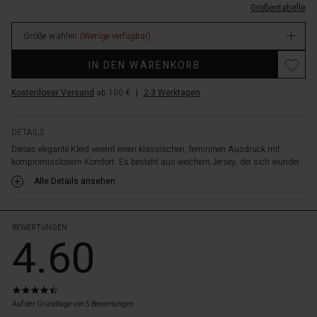
ist
Größentabelle
64.50
schlicht
Verfügbar
und
Größe wählen
(Wenige verfügbar)
stilvoll
Promotions
mit
IN DEN WARENKORB
einem
U-
Kostenloser Versand
ab 100 €
|
2-3 Werktagen
Boot-
Ausschnitt,
langen
DETAILS
Ärmeln
Dieses elegante Kleid vereint einen klassischen, femininen Ausdruck mit
und
kompromisslosem Komfort. Es besteht aus weichem Jersey, der sich wunder...
einem
Alle Details ansehen
dezenten
Schlitz
vorne,
der
BEWERTUNGEN
4.60
dem
Look
das
gewisse
4.6
Etwas
star
Auf der Grundlage von 5 Bewertungen
verleiht.
rating