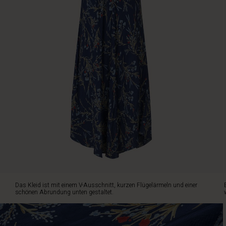
mit
einem
V-
Ausschnitt,
kurzen
Flügelärmeln
und
einer
schönen
Abrundung
unten
gestaltet.
Ein
wunderschönes
Kleid,
das
du
immer
Das Kleid ist mit einem V-Ausschnitt, kurzen Flügelärmeln und einer
wieder
schönen Abrundung unten gestaltet.
gerne
aus
dem