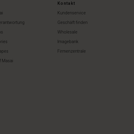
Kontakt
ai
Kundenservice
erantwortung
Geschäft finden
ps
Wholesale
ries
Imagebank
apes
Firmenzentrale
f Masai