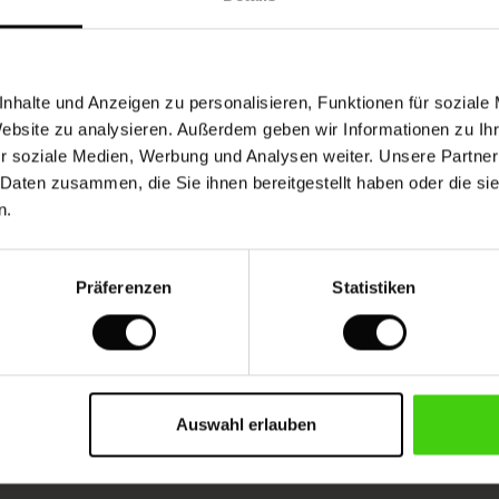
Das Model ist 177 cm groß und trägt Größe M.
nhalte und Anzeigen zu personalisieren, Funktionen für soziale
Website zu analysieren. Außerdem geben wir Informationen zu I
Viskose mit Sorgfalt und Verantwortung
r soziale Medien, Werbung und Analysen weiter. Unsere Partner
hergestellt
 Daten zusammen, die Sie ihnen bereitgestellt haben oder die s
n.
Dieses Produkt ist aus FSC®-zertifizierter Viskose
hergestellt. Deren Fasern stammen aus
nachhaltiger und verantwortungsvoller
Präferenzen
Statistiken
Forstwirtschaft, die die biologische Vielfalt und
die lokale Bevölkerung respektiert, sowie aus
anderen kontrollierten Quellen.
MEHR DARÜBER LESEN
Auswahl erlauben