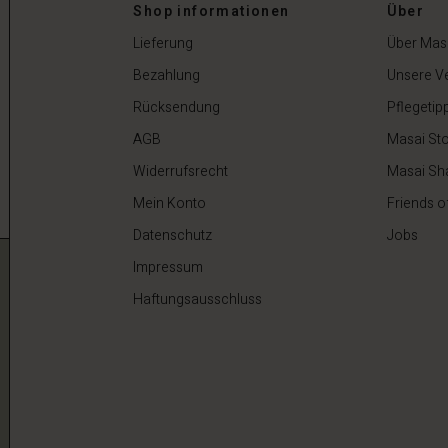
Shop informationen
Über
 €
59,50 €
119,00 €
Lieferung
Über Mas
Bezahlung
Unsere V
Rücksendung
Pflegetip
AGB
Masai Sto
Widerrufsrecht
Masai Sh
Mein Konto
Friends o
Datenschutz
Jobs
Impressum
Haftungsausschluss