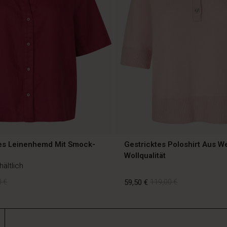
es Leinenhemd Mit Smock-
Gestricktes Poloshirt Aus W
Wollqualität
hältlich
 €
59,50 €
119,00 €