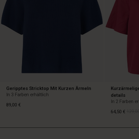
Geripptes Stricktop Mit Kurzen Ärmeln
Kurzärmelig
In 3 Farben erhältlich
details
In 2 Farben er
89,00 €
64,50 €
129,00
DE
DE
de_DE
89,00 €