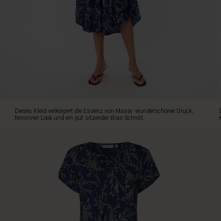
Die
weiche
Viskose
fühlt
sich
fast
wie
Seide
an
und
umspielt
Dieses Kleid verkörpert die Essenz von Masai: wunderschöner Druck,
elegant
femininer Look und ein gut sitzender Bias-Schnitt.
den
Körper,
wodurch
eine
feminine
Silhouette
entsteht.
Das
Kleid
ist