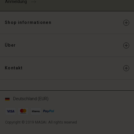
Anmeldung
Shop informationen
Über
Kontakt
Deutschland (EUR)
Copyright © 2019 MASAI. All rights reserved
DE
DE
de_DE