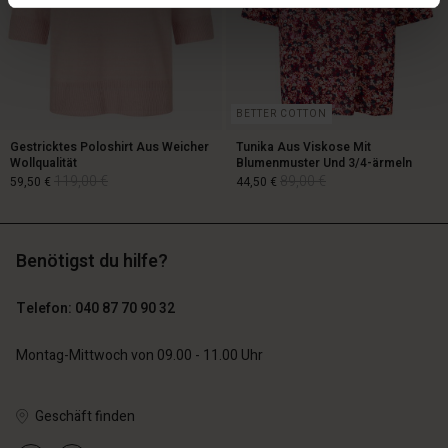
BETTER COTTON
Gestricktes Poloshirt Aus Weicher
Tunika Aus Viskose Mit
Wollqualität
Blumenmuster Und 3/4-ärmeln
119,00 €
89,00 €
59,50 €
44,50 €
Benötigst du hilfe?
119,00 €
89,00 €
59,50 €
44,50 €
Telefon: 040 87 70 90 32
Montag-Mittwoch von 09.00 - 11.00 Uhr
Geschäft finden