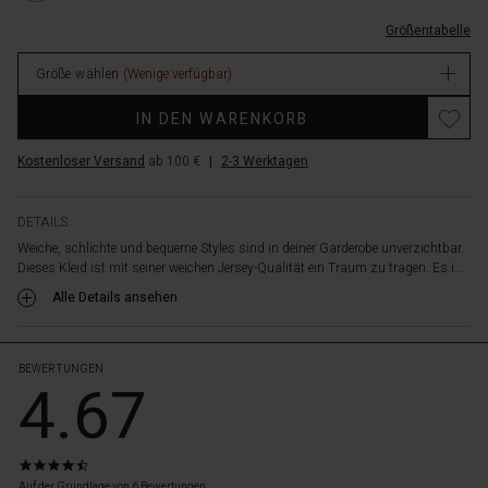
förmigen
L.html
Schnitt
Größentabelle
EUR
betonen.
129.00
Kombiniere
Größe wählen
(Wenige verfügbar)
Verfügbar
das
Kleid
IN DEN WARENKORB
mit
einer
Kostenloser Versand
ab 100 €
|
2-3 Werktagen
langen
Halskette
für
DETAILS
einen
Weiche, schlichte und bequeme Styles sind in deiner Garderobe unverzichtbar.
mühelos
Dieses Kleid ist mit seiner weichen Jersey-Qualität ein Traum zu tragen. Es i...
femininen
Alle Details ansehen
Look
mit
viel
Komfort.
BEWERTUNGEN
4.67
4.7
star
Auf der Grundlage von 6 Bewertungen