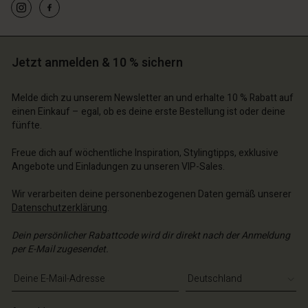
n Konto
n Konto
n Konto
n Konto
Jetzt anmelden & 10 % sichern
n Konto
chäft finden
chäft finden
chäft finden
chäft finden
chäft finden
schland | Ein Land auswählen
schland | Ein Land auswählen
Melde dich zu unserem Newsletter an und erhalte 10 % Rabatt auf
schland | Ein Land auswählen
schland | Ein Land auswählen
einen Einkauf – egal, ob es deine erste Bestellung ist oder deine
n Konto
schland | Ein Land auswählen
fünfte.
n Konto
chäft finden
Freue dich auf wöchentliche Inspiration, Stylingtipps, exklusive
chäft finden
Angebote und Einladungen zu unseren VIP-Sales.
schland | Ein Land auswählen
schland | Ein Land auswählen
Wir verarbeiten deine personenbezogenen Daten gemäß unserer
Datenschutzerklärung
.
Dein persönlicher Rabattcode wird dir direkt nach der Anmeldung
per E-Mail zugesendet.
E-Mail-Adresse eingeben