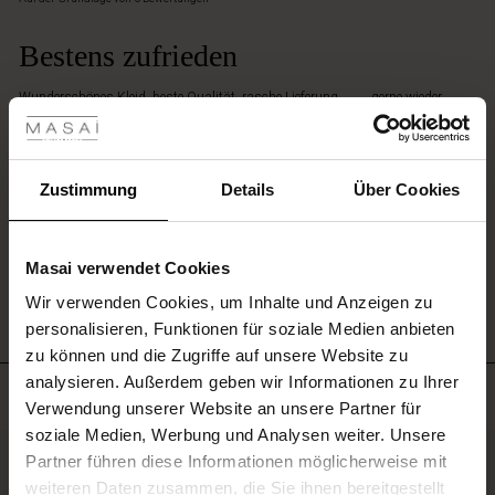
rating
Bestens zufrieden
les ansehen
Wunderschönes Kleid, beste Qualität, rasche Lieferung. . . . . gerne wieder. . .
Danke
 Sale
Karin R.
ale)
Zustimmung
Details
Über Cookies
EINE BEWERTUNG SCHREIBEN
le)
Masai verwendet Cookies
ALLE BEWERTUNGEN ANSEHEN
(Sale)
Wir verwenden Cookies, um Inhalte und Anzeigen zu
 First Layers
personalisieren, Funktionen für soziale Medien anbieten
(Sale)
im Sale
e Sets
zu können und die Zugriffe auf unsere Website zu
rney Begins – Pre-Autumn 2026
analysieren. Außerdem geben wir Informationen zu Ihrer
Sale)
 Sale
s
us Leinen
sai
Verantwortung
Meistverkauft
Verwendung unserer Website an unsere Partner für
with Ease - Summer 2026
soziale Medien, Werbung und Analysen weiter. Unsere
Sale)
im Sale
 – Ihre Garderobe beginnt hier
leitung
50%
Partner führen diese Informationen möglicherweise mit
 Summer - Summer 2026
sen (Sale)
 Sale
usen
ories
 FSC®
weiteren Daten zusammen, die Sie ihnen bereitgestellt