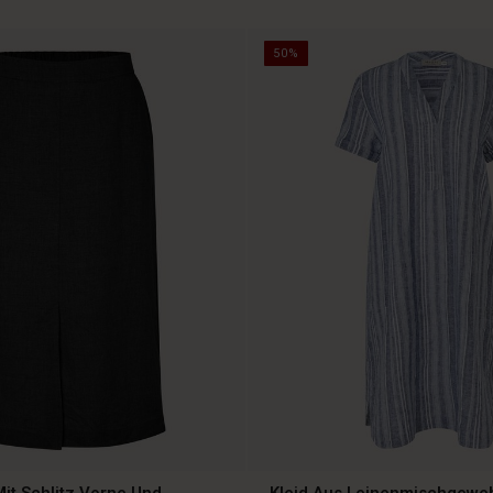
50%
it Schlitz Vorne Und
Kleid Aus Leinenmischgewe