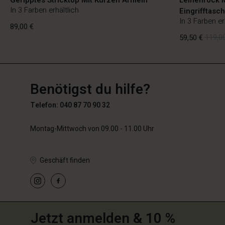
In 3 Farben erhältlich
Eingrifftasc
In 3 Farben er
89,00 €
59,50 €
119,00
DE
DE
de_DE
89,00 €
Benötigst du hilfe?
59,50 €
119,00
Telefon: 040 87 70 90 32
Montag-Mittwoch von 09.00 - 11.00 Uhr
Geschäft finden
Jetzt anmelden & 10 %