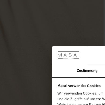
Manschetten
versehen.
Kombiniere
es
mit
einem
gemusterten
Schal
und
hohen
Stiefeln
für
einen
Look,
der
Zustimmung
Schlicht
stilvoll
ist.
Masai verwendet Cookies
Wir verwenden Cookies, um I
und die Zugriffe auf unsere 
Website an unsere Partner fü