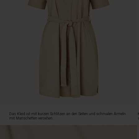
Band
in
der
Taille
für
eine
feminine
Note
sorgen.
Das
Kleid
ist
mit
kurzen
Schlitzen
an
den
Seiten
Das Kleid ist mit kurzen Schlitzen an den Seiten und schmalen Ärmeln
und
mit Manschetten versehen.
schmalen
Ärmeln
mit