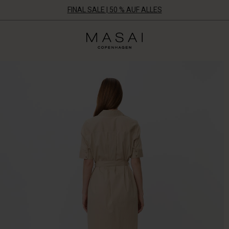
FINAL SALE | 50 % AUF ALLES
Masai
Clothing
Company
Aps