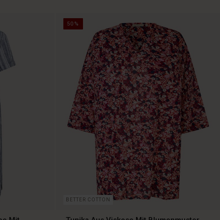
50%
BETTER COTTON
be Mit
Tunika Aus Viskose Mit Blumenmuster