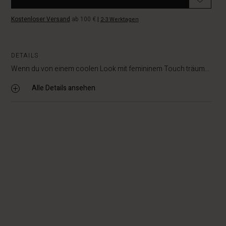
Kostenloser Versand
ab 100 €
|
2-3 Werktagen
DETAILS
Wenn du von einem coolen Look mit femininem Touch träum...
Alle Details ansehen