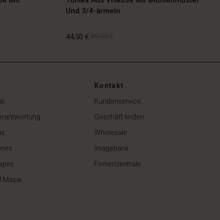
Und 3/4-ärmeln
44,50 €
89,00 €
Kontakt
44,50 €
89,00 €
ai
Kundenservice
erantwortung
Geschäft finden
ps
Wholesale
ries
Imagebank
apes
Firmenzentrale
f Masai