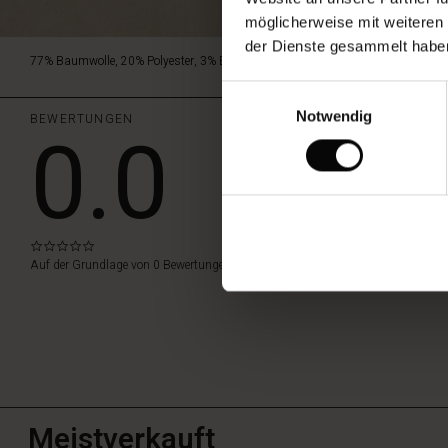
möglicherweise mit weiteren
der Dienste gesammelt habe
77% Baumwolle, 20% Polyester, 3% Elasthan.
Einwilligungsauswahl
Notwendig
BEWERTUNGEN
0.0
EINE BEWE
0.0
ALLE BEWERTU
star
Auf der Grundlage von 0 Bewertungen
rating
Meistverkauft