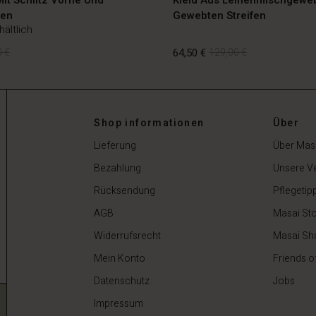
hen
Gewebten Streifen
hältlich
 €
64,50 €
129,00 €
Shop informationen
Über
 €
64,50 €
129,00 €
Lieferung
Über Mas
Bezahlung
Unsere V
Rücksendung
Pflegetip
AGB
Masai Sto
Widerrufsrecht
Masai Sh
Mein Konto
Friends o
Datenschutz
Jobs
Impressum