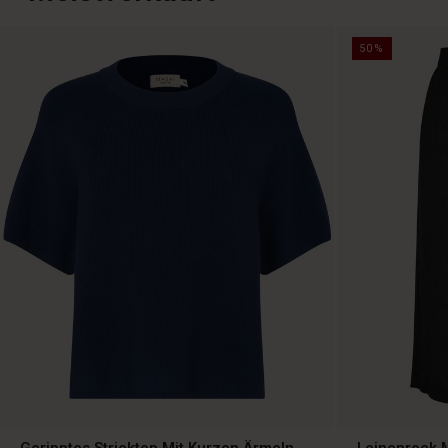
50%
Geripptes Stricktop Mit Kurzen Ärmeln
Leinenrock M