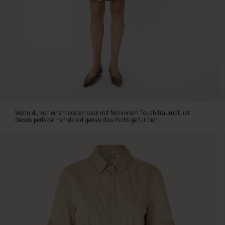
für
dich.
Es
ist
aus
einer
geknitterten
weichen
Baumwollqualität
gefertigt,
die
Wenn du von einem coolen Look mit femininem Touch träumst, ist
sich
dieses perfekte Hemdkleid genau das Richtige für dich.
angenehm
tragen
lässt,
während
die
durchgehenden
Knöpfe
und
das
abnehmbare