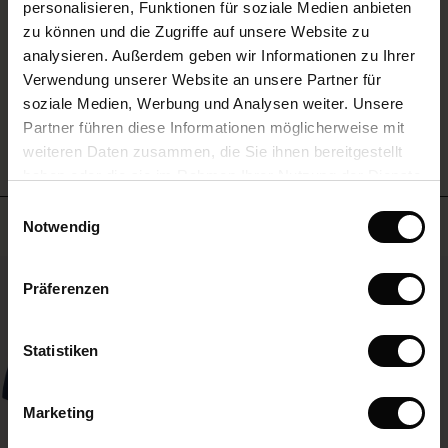
personalisieren, Funktionen für soziale Medien anbieten
(Sale)
im Sale
e Sets
zu können und die Zugriffe auf unsere Website zu
rney Begins – Pre-Autumn 2026
EINE BEWERTUNG SCHREIBEN
analysieren. Außerdem geben wir Informationen zu Ihrer
Sale)
 Sale
s
us Leinen
sai
Verantwortung
Verwendung unserer Website an unsere Partner für
with Ease - Summer 2026
soziale Medien, Werbung und Analysen weiter. Unsere
Sale)
im Sale
 – Ihre Garderobe beginnt hier
leitung
ALLE BEWERTUNGEN ANSEHEN
Partner führen diese Informationen möglicherweise mit
 Summer - Summer 2026
sen (Sale)
 Sale
usen
ories
 FSC®
weiteren Daten zusammen, die Sie ihnen bereitgestellt
l Ease - Spring 2026
haben oder die sie im Rahmen Ihrer Nutzung der Dienste
Sale)
im Sale
assformen
aterialien
gesammelt haben.
Einwilligungsauswahl
nfolding – Spring 2026
Meistverkauft
Notwendig
Sale)
 im Sale
s
eschäfte
ieferanten
 Simplicity - Spring 2026
50%
s (Sale)
 im Sale
ns
tch – 2 kaufen, 10% sparen
Präferenzen
 in the air - Spring 2026
ale)
Statistiken
Sale)
Marketing
Sale)