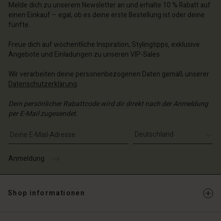
chäft finden
Melde dich zu unserem Newsletter an und erhalte 10 % Rabatt auf
chäft finden
einen Einkauf – egal, ob es deine erste Bestellung ist oder deine
schland | Ein Land auswählen
fünfte.
schland | Ein Land auswählen
Freue dich auf wöchentliche Inspiration, Stylingtipps, exklusive
Angebote und Einladungen zu unseren VIP-Sales.
Wir verarbeiten deine personenbezogenen Daten gemäß unserer
Datenschutzerklärung
.
Dein persönlicher Rabattcode wird dir direkt nach der Anmeldung
per E-Mail zugesendet.
E-Mail-Adresse eingeben
Anmeldung
Shop informationen