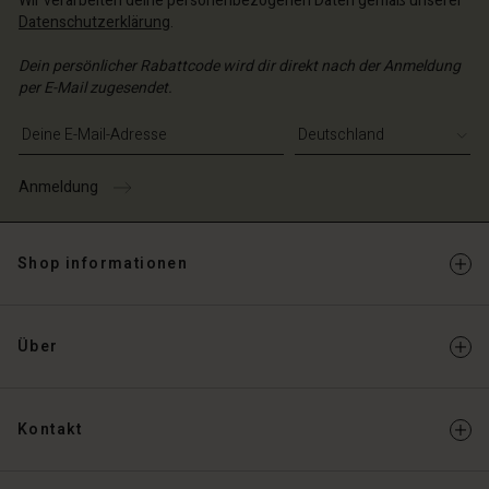
Wir verarbeiten deine personenbezogenen Daten gemäß unserer
chäft finden
chäft finden
Datenschutzerklärung
.
chäft finden
chäft finden
chäft finden
schland | Ein Land auswählen
schland | Ein Land auswählen
Dein persönlicher Rabattcode wird dir direkt nach der Anmeldung
schland | Ein Land auswählen
schland | Ein Land auswählen
n Konto
schland | Ein Land auswählen
per E-Mail zugesendet.
n Konto
chäft finden
E-Mail-Adresse eingeben
chäft finden
schland | Ein Land auswählen
Anmeldung
schland | Ein Land auswählen
Shop informationen
Über
Kontakt