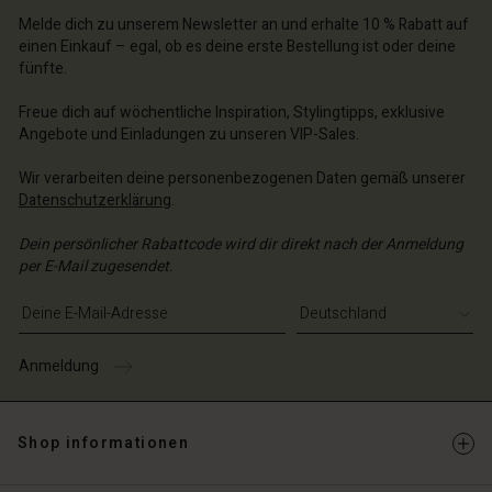
n Konto
chäft finden
chäft finden
Melde dich zu unserem Newsletter an und erhalte 10 % Rabatt auf
chäft finden
chäft finden
einen Einkauf – egal, ob es deine erste Bestellung ist oder deine
chäft finden
hland | Ein Land auswählen
schland | Ein Land auswählen
fünfte.
schland | Ein Land auswählen
schland | Ein Land auswählen
n Konto
schland | Ein Land auswählen
Freue dich auf wöchentliche Inspiration, Stylingtipps, exklusive
n Konto
Angebote und Einladungen zu unseren VIP-Sales.
chäft finden
chäft finden
schland | Ein Land auswählen
Wir verarbeiten deine personenbezogenen Daten gemäß unserer
Datenschutzerklärung
.
schland | Ein Land auswählen
Dein persönlicher Rabattcode wird dir direkt nach der Anmeldung
per E-Mail zugesendet.
E-Mail-Adresse eingeben
Anmeldung
Shop informationen