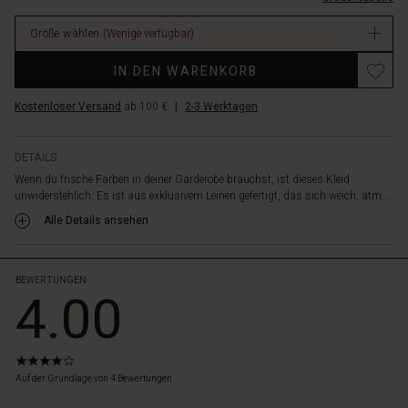
Rock,
der
Größe wählen
(Wenige verfügbar)
weich
und
Promotions
IN DEN WARENKORB
angenehm
fällt.
Kostenloser Versand
ab 100 €
|
2-3 Werktagen
Style
es
mit
DETAILS
skulpturalem
Wenn du frische Farben in deiner Garderobe brauchst, ist dieses Kleid
Schmuck
unwiderstehlich. Es ist aus exklusivem Leinen gefertigt, das sich weich, atm...
für
einen
Alle Details ansehen
stilvollen,
entspannten
Hippie-
BEWERTUNGEN
4.00
Look.
4.0
star
Auf der Grundlage von 4 Bewertungen
rating