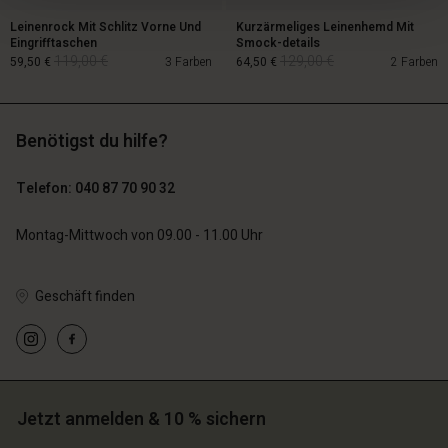
Leinenrock Mit Schlitz Vorne Und
Kurzärmeliges Leinenhemd Mit
Eingrifftaschen
Smock-details
119,00 €
129,00 €
59,50 €
3 Farben
64,50 €
2 Farben
Benötigst du hilfe?
119,00 €
129,00 €
59,50 €
64,50 €
Telefon: 040 87 70 90 32
Montag-Mittwoch von 09.00 - 11.00 Uhr
Geschäft finden
Jetzt anmelden & 10 % sichern
n Konto
n Konto
n Konto
n Konto