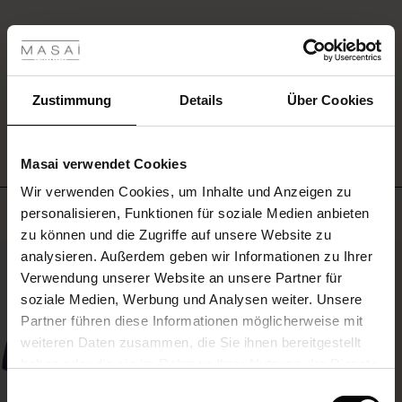
les ansehen
EINE BEWERTUNG SCHREIBEN
 Sale
ale)
Zustimmung
Details
Über Cookies
ALLE BEWERTUNGEN AUS ALLEN LÄNDERN ANSEHEN
le)
Masai verwendet Cookies
(Sale)
Wir verwenden Cookies, um Inhalte und Anzeigen zu
 First Layers
Meistverkauft
personalisieren, Funktionen für soziale Medien anbieten
(Sale)
im Sale
e Sets
zu können und die Zugriffe auf unsere Website zu
rney Begins – Pre-Autumn 2026
analysieren. Außerdem geben wir Informationen zu Ihrer
50%
Sale)
 Sale
s
us Leinen
sai
Verantwortung
Verwendung unserer Website an unsere Partner für
with Ease - Summer 2026
soziale Medien, Werbung und Analysen weiter. Unsere
Sale)
im Sale
 – Ihre Garderobe beginnt hier
leitung
Partner führen diese Informationen möglicherweise mit
 Summer - Summer 2026
sen (Sale)
 Sale
usen
ories
 FSC®
weiteren Daten zusammen, die Sie ihnen bereitgestellt
l Ease - Spring 2026
haben oder die sie im Rahmen Ihrer Nutzung der Dienste
Sale)
im Sale
assformen
aterialien
gesammelt haben.
Einwilligungsauswahl