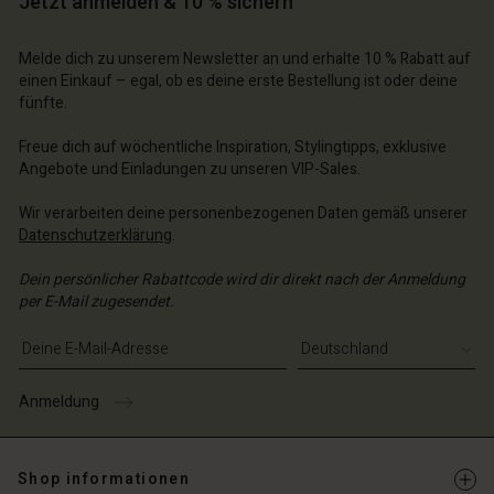
Jetzt anmelden & 10 % sichern
n Konto
n Konto
n Konto
chäft finden
chäft finden
Melde dich zu unserem Newsletter an und erhalte 10 % Rabatt auf
chäft finden
chäft finden
chäft finden
schland | Ein Land auswählen
schland | Ein Land auswählen
einen Einkauf – egal, ob es deine erste Bestellung ist oder deine
fünfte.
schland | Ein Land auswählen
schland | Ein Land auswählen
n Konto
schland | Ein Land auswählen
n Konto
Freue dich auf wöchentliche Inspiration, Stylingtipps, exklusive
chäft finden
Angebote und Einladungen zu unseren VIP-Sales.
chäft finden
schland | Ein Land auswählen
Wir verarbeiten deine personenbezogenen Daten gemäß unserer
schland | Ein Land auswählen
Datenschutzerklärung
.
Dein persönlicher Rabattcode wird dir direkt nach der Anmeldung
per E-Mail zugesendet.
E-Mail-Adresse eingeben
Anmeldung
Shop informationen