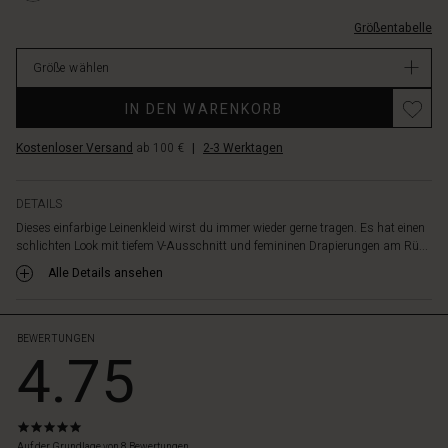
auch
0001S-
die
Größentabelle
M.html
diskreten
EUR
Einschubtaschen
Größe wählen
64.50
an
Verfügbar
Promotions
den
IN DEN WARENKORB
Seiten,
in
Kostenloser Versand
ab 100 €
|
2-3 Werktagen
die
du
deine
DETAILS
Hände
Dieses einfarbige Leinenkleid wirst du immer wieder gerne tragen. Es hat einen
hineinstecken
schlichten Look mit tiefem V-Ausschnitt und femininen Drapierungen am Rü...
kannst.
Alle Details ansehen
Trage
das
Kleid
allein
BEWERTUNGEN
4.75
oder
setze
einen
Farbakzent
4.8
mit
star
Auf der Grundlage von 8 Bewertungen