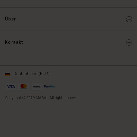
Über
Kontakt
Deutschland (EUR)
Copyright © 2019 MASAI. All rights reserved
DE
DE
de_DE