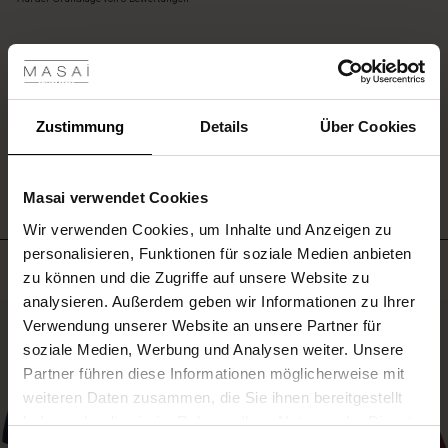
einem
rating
Schal
les ansehen
um
den
 Sale
Hals.
EINE BEWERTUNG SCHREIBEN
ale)
Zustimmung
Details
Über Cookies
ALLE BEWERTUNGEN AUS ALLEN LÄNDERN ANSEHEN
le)
Masai verwendet Cookies
(Sale)
Wir verwenden Cookies, um Inhalte und Anzeigen zu
 First Layers
personalisieren, Funktionen für soziale Medien anbieten
(Sale)
im Sale
e Sets
Meistverkauft
zu können und die Zugriffe auf unsere Website zu
rney Begins – Pre-Autumn 2026
analysieren. Außerdem geben wir Informationen zu Ihrer
Sale)
 Sale
s
us Leinen
sai
Verantwortung
50%
Verwendung unserer Website an unsere Partner für
with Ease - Summer 2026
soziale Medien, Werbung und Analysen weiter. Unsere
Sale)
im Sale
 – Ihre Garderobe beginnt hier
leitung
Partner führen diese Informationen möglicherweise mit
 Summer - Summer 2026
sen (Sale)
 Sale
usen
ories
 FSC®
weiteren Daten zusammen, die Sie ihnen bereitgestellt
l Ease - Spring 2026
haben oder die sie im Rahmen Ihrer Nutzung der Dienste
Sale)
im Sale
assformen
aterialien
gesammelt haben.