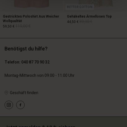
BETTER COTTON
Gestricktes Poloshirt Aus Weicher
Gehäkeltes Ärmelloses Top
Wollqualität
89,00 €
44,50 €
119,00 €
59,50 €
89,00 €
44,50 €
Benötigst du hilfe?
119,00 €
59,50 €
Telefon: 040 87 70 90 32
Montag-Mittwoch von 09.00 - 11.00 Uhr
Geschäft finden
n Konto
n Konto