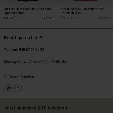
Leinenrock Mit Schlitz Vorne Und
Kurzärmeliges Leinenhemd Mit
Eingrifftaschen
Smock-details
119,00 €
129,00 €
59,50 €
3 Farben
64,50 €
2 Farben
Benötigst du hilfe?
119,00 €
129,00 €
59,50 €
64,50 €
Telefon: 040 87 70 90 32
Montag-Mittwoch von 09.00 - 11.00 Uhr
Geschäft finden
n Konto
n Konto
Jetzt anmelden & 10 % sichern
n Konto
n Konto