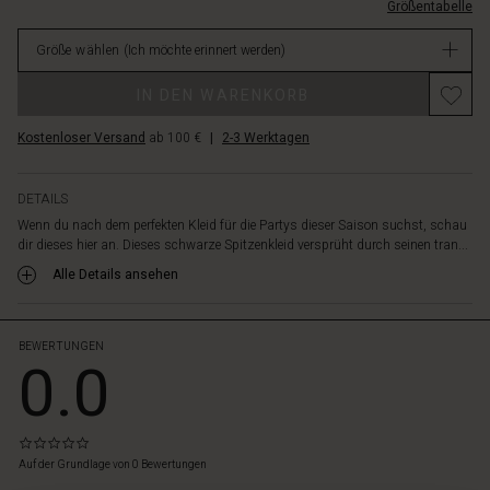
ist
Größentabelle
EUR
aus
79.50
einer
Größe wählen
(Ich möchte erinnert werden)
Nicht
weichen
verfügbar
Promotions
Baumwollqualität
IN DEN WARENKORB
gefertigt,
sodass
Kostenloser Versand
ab 100 €
|
2-3 Werktagen
sich
die
Spitze
DETAILS
angenehm
Wenn du nach dem perfekten Kleid für die Partys dieser Saison suchst, schau
auf
dir dieses hier an. Dieses schwarze Spitzenkleid versprüht durch seinen tran...
der
Alle Details ansehen
Haut
anfühlt.
Beachte
BEWERTUNGEN
auch
0.0
die
kleinen
Fransen
am
0.0
Saum
star
Auf der Grundlage von 0 Bewertungen
rating
und