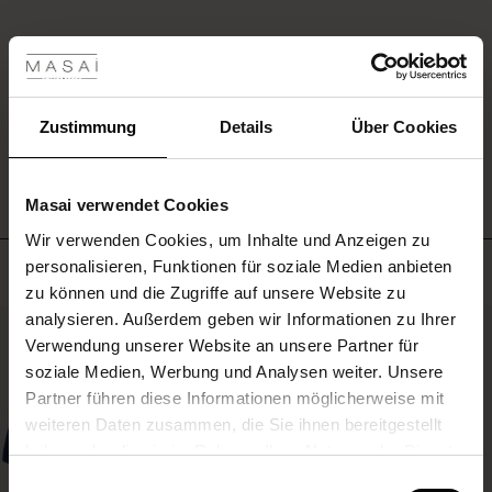
an
les ansehen
den
Ärmeln,
 Sale
EINE BEWERTUNG SCHREIBEN
die
genau
das
ale)
Zustimmung
Details
Über Cookies
richtige
ALLE BEWERTUNGEN AUS ALLEN LÄNDERN ANSEHEN
Detail
le)
sind.
Masai verwendet Cookies
(Sale)
Wir verwenden Cookies, um Inhalte und Anzeigen zu
 First Layers
personalisieren, Funktionen für soziale Medien anbieten
Meistverkauft
(Sale)
im Sale
e Sets
zu können und die Zugriffe auf unsere Website zu
rney Begins – Pre-Autumn 2026
analysieren. Außerdem geben wir Informationen zu Ihrer
Sale)
 Sale
s
us Leinen
sai
Verantwortung
50%
Verwendung unserer Website an unsere Partner für
with Ease - Summer 2026
soziale Medien, Werbung und Analysen weiter. Unsere
Sale)
im Sale
 – Ihre Garderobe beginnt hier
leitung
Partner führen diese Informationen möglicherweise mit
 Summer - Summer 2026
sen (Sale)
 Sale
usen
ories
 FSC®
weiteren Daten zusammen, die Sie ihnen bereitgestellt
l Ease - Spring 2026
haben oder die sie im Rahmen Ihrer Nutzung der Dienste
Sale)
im Sale
assformen
aterialien
gesammelt haben.
Einwilligungsauswahl