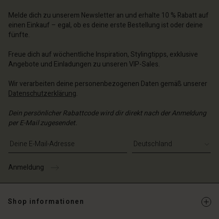
n Konto
chäft finden
chäft finden
Melde dich zu unserem Newsletter an und erhalte 10 % Rabatt auf
chäft finden
chäft finden
chäft finden
einen Einkauf – egal, ob es deine erste Bestellung ist oder deine
schland | Ein Land auswählen
schland | Ein Land auswählen
fünfte.
schland | Ein Land auswählen
schland | Ein Land auswählen
n Konto
schland | Ein Land auswählen
n Konto
Freue dich auf wöchentliche Inspiration, Stylingtipps, exklusive
chäft finden
Angebote und Einladungen zu unseren VIP-Sales.
chäft finden
schland | Ein Land auswählen
Wir verarbeiten deine personenbezogenen Daten gemäß unserer
schland | Ein Land auswählen
Datenschutzerklärung
.
Dein persönlicher Rabattcode wird dir direkt nach der Anmeldung
per E-Mail zugesendet.
E-Mail-Adresse eingeben
Anmeldung
Shop informationen