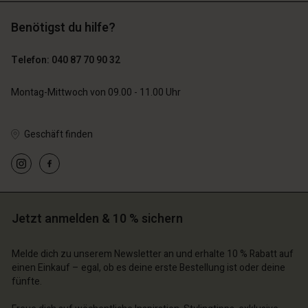
Benötigst du hilfe?
89,00 €
44,50 €
Telefon: 040 87 70 90 32
79,00 €
Montag-Mittwoch von 09.00 - 11.00 Uhr
Geschäft finden
n Konto
n Konto
n Konto
n Konto
n Konto
chäft finden
chäft finden
chäft finden
chäft finden
chäft finden
schland | Ein Land auswählen
schland | Ein Land auswählen
Jetzt anmelden & 10 % sichern
schland | Ein Land auswählen
schland | Ein Land auswählen
n Konto
schland | Ein Land auswählen
n Konto
Melde dich zu unserem Newsletter an und erhalte 10 % Rabatt auf
chäft finden
einen Einkauf – egal, ob es deine erste Bestellung ist oder deine
chäft finden
fünfte.
schland | Ein Land auswählen
schland | Ein Land auswählen