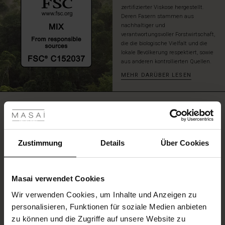
zertifizierter Viskose hergestellt.
Deren Fasern stammen aus
nachhaltiger und
verantwortungsvoller Forstwirtschaft,
die die biologische Vielfalt und die
lokale Bevölkerung respektiert, sowie
aus anderen kontrollierten Quellen.
MEHR DARÜBER LESEN
les ansehen
BEWERTUNGEN
5.00
 Sale
ale)
Zustimmung
Details
Über Cookies
5.0
star
Auf der Grundlage von 8 Bewertungen
rating
le)
Masai verwendet Cookies
(Sale)
Wir verwenden Cookies, um Inhalte und Anzeigen zu
 First Layers
EINE BEWERTUNG SCHREIBEN
personalisieren, Funktionen für soziale Medien anbieten
(Sale)
im Sale
e Sets
zu können und die Zugriffe auf unsere Website zu
rney Begins – Pre-Autumn 2026