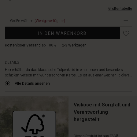
femininen
M.html
Falten
Größentabelle
EUR
und
59.50
dezenten
Größe wählen
(Wenige verfügbar)
Verfügbar
Einschubtaschen
Promotions
an
IN DEN WARENKORB
den
Seiten
Kostenloser Versand
ab 100 €
|
2-3 Werktagen
ausgestattet.
Kombiniere
es
DETAILS
mit
Hier erhältst du das klassische Tulpenkleid in einer neuen und besonders
hohen
schicken Version mit wunderschönen Karos. Es ist aus einer weichen, dickere...
Stiefeln
Alle Details ansehen
für
einen
mühelosen,
Viskose mit Sorgfalt und
stilvollen
Look.
Verantwortung
hergestellt
Dieses Produkt ist aus FSC®-