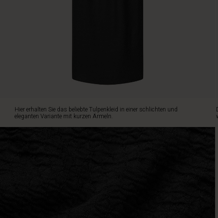
ist
ein
zeitloser
Klassiker,
den
Sie
immer
wieder
gerne
tragen
werden.
Hier erhalten Sie das beliebte Tulpenkleid in einer schlichten und
Es
eleganten Variante mit kurzen Ärmeln.
ist
aus
weichem,
formbeständigem
Jersey
mit
viel
Stretch
gefertigt
und