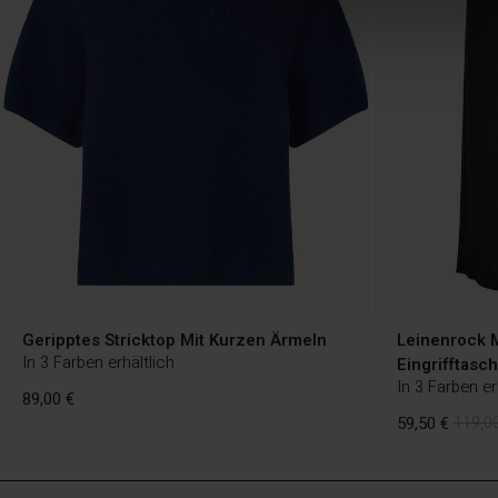
Geripptes Stricktop Mit Kurzen Ärmeln
Leinenrock M
In 3 Farben erhältlich
Eingrifftasc
In 3 Farben er
89,00 €
59,50 €
119,00
DE
DE
de_DE