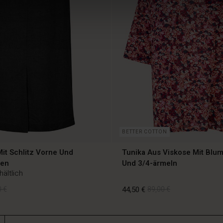
BETTER COTTON
it Schlitz Vorne Und
Tunika Aus Viskose Mit Blu
hen
Und 3/4-ärmeln
hältlich
 €
44,50 €
89,00 €