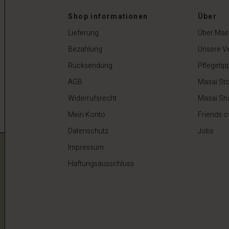
Shop informationen
Über
 €
44,50 €
89,00 €
Lieferung
Über Mas
Bezahlung
Unsere V
Rücksendung
Pflegetip
AGB
Masai Sto
Widerrufsrecht
Masai Sh
Mein Konto
Friends o
Datenschutz
Jobs
Impressum
Haftungsausschluss