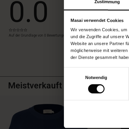
0.0
Ihren
Zustimmung
ganz
persönlichen
EINE BEWE
Look.
Masai verwendet Cookies
Ein
unkompliziertes
Wir verwenden Cookies, um I
0.0
ALLE BEWERTU
star
Lieblingskleid,
Auf der Grundlage von 0 Bewertungen
und die Zugriffe auf unsere 
rating
auf
Website an unsere Partner fü
das
möglicherweise mit weiteren
Sie
der Dienste gesammelt habe
sich
immer
verlassen
Einwilligungsauswahl
können.
Notwendig
Meistverkauft
50%