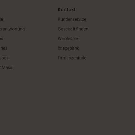
129,00 €
Kontakt
ai
Kundenservice
erantwortung
Geschäft finden
ps
Wholesale
ries
Imagebank
apes
Firmenzentrale
f Masai