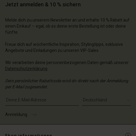
n Konto
schland | Ein Land auswählen
Jetzt anmelden & 10 % sichern
n Konto
chäft finden
Melde dich zu unserem Newsletter an und erhalte 10 % Rabatt auf
chäft finden
schland | Ein Land auswählen
einen Einkauf – egal, ob es deine erste Bestellung ist oder deine
schland | Ein Land auswählen
fünfte.
Freue dich auf wöchentliche Inspiration, Stylingtipps, exklusive
Angebote und Einladungen zu unseren VIP-Sales.
Wir verarbeiten deine personenbezogenen Daten gemäß unserer
Datenschutzerklärung
.
Dein persönlicher Rabattcode wird dir direkt nach der Anmeldung
per E-Mail zugesendet.
E-Mail-Adresse eingeben
Anmeldung
Shop informationen