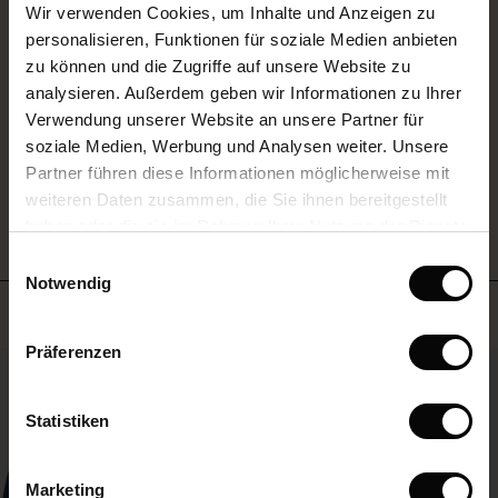
(Sale)
star
Wir verwenden Cookies, um Inhalte und Anzeigen zu
Auf der Grundlage von 2 Bewertungen
 First Layers
rating
personalisieren, Funktionen für soziale Medien anbieten
(Sale)
im Sale
e Sets
zu können und die Zugriffe auf unsere Website zu
rney Begins – Pre-Autumn 2026
analysieren. Außerdem geben wir Informationen zu Ihrer
Sale)
 Sale
s
us Leinen
sai
Verantwortung
EINE BEWERTUNG SCHREIBEN
Verwendung unserer Website an unsere Partner für
with Ease - Summer 2026
soziale Medien, Werbung und Analysen weiter. Unsere
Sale)
im Sale
 – Ihre Garderobe beginnt hier
leitung
Partner führen diese Informationen möglicherweise mit
 Summer - Summer 2026
ALLE BEWERTUNGEN AUS ALLEN LÄNDERN ANSEHEN
sen (Sale)
 Sale
usen
ories
 FSC®
weiteren Daten zusammen, die Sie ihnen bereitgestellt
l Ease - Spring 2026
haben oder die sie im Rahmen Ihrer Nutzung der Dienste
Sale)
im Sale
assformen
aterialien
gesammelt haben.
Einwilligungsauswahl
nfolding – Spring 2026
Notwendig
Sale)
 im Sale
s
eschäfte
ieferanten
Meistverkauft
 Simplicity - Spring 2026
s (Sale)
 im Sale
ns
tch – 2 kaufen, 10% sparen
Präferenzen
50%
 in the air - Spring 2026
ale)
Statistiken
Sale)
Marketing