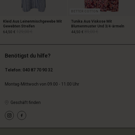
BETTER COTTON
Kleid Aus Leinenmischgewebe Mit
Tunika Aus Viskose Mit
Gewebten Streifen
Blumenmuster Und 3/4-ärmeln
129,00 €
89,00 €
64,50 €
44,50 €
Benötigst du hilfe?
129,00 €
89,00 €
64,50 €
44,50 €
Telefon: 040 87 70 90 32
Montag-Mittwoch von 09.00 - 11.00 Uhr
Konto
Konto
Geschäft finden
n Konto
n Konto
n Konto
äft finden
äft finden
chäft finden
chäft finden
chäft finden
hland | Ein Land auswählen
hland | Ein Land auswählen
schland | Ein Land auswählen
schland | Ein Land auswählen