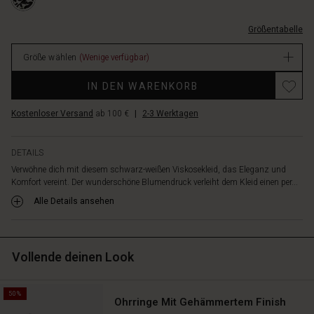
feminine
bindeb%C3%A4ndern/1012170-
Silhouette
0001P-
betonen.
Größentabelle
L.html
Kombiniere
EUR
es
Größe wählen
(Wenige verfügbar)
79.50
mit
Verfügbar
Promotions
einer
IN DEN WARENKORB
kurzen
Jacke
Kostenloser Versand
ab 100 €
|
2-3 Werktagen
oder
einem
DETAILS
Cardigan
für
Verwöhne dich mit diesem schwarz-weißen Viskosekleid, das Eleganz und
Komfort vereint. Der wunderschöne Blumendruck verleiht dem Kleid einen per...
einen
mühelosen,
Alle Details ansehen
stilvollen
Look
–
oder
Vollende deinen Look
füge
einen
schwarzen
50%
Ohrringe Mit Gehämmertem Finish
Gürtel