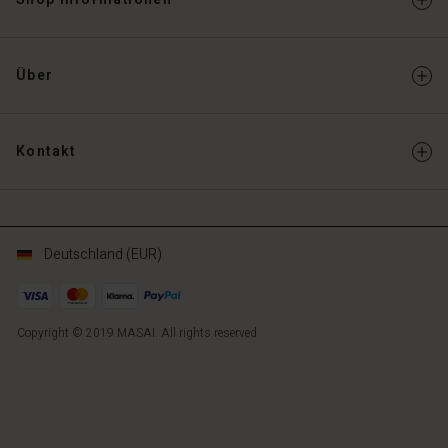
Über
Kontakt
Deutschland (EUR)
Copyright © 2019 MASAI. All rights reserved
DE
DE
de_DE