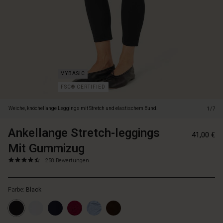
FSC® CERTIFIED
Weiche, knöchellange Leggings mit Stretch und elastischem Bund.
1/7
Ankellange Stretch-leggings
https://www.m
57145318098
41,00 €
1/ankellange-
Mit Gummizug
stretch-
leggings-
4.7
https://www.masai.de/leggings-
258 Bewertungen
star
mit-
1/ankellange-
rating
gummizug/10
stretch-
0001S-
Farbe:
Black
leggings-
L.html
mit-
gummizug/1003897-
0001S-