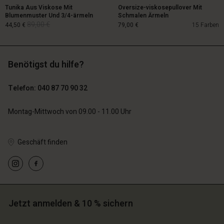
Tunika Aus Viskose Mit
Oversize-viskosepullover Mit
Blumenmuster Und 3/4-ärmeln
Schmalen Ärmeln
89,00 €
44,50 €
79,00 €
15 Farben
Benötigst du hilfe?
89,00 €
44,50 €
Telefon: 040 87 70 90 32
79,00 €
Montag-Mittwoch von 09.00 - 11.00 Uhr
Geschäft finden
n Konto
n Konto
n Konto
n Konto
n Konto
chäft finden
chäft finden
chäft finden
chäft finden
chäft finden
schland | Ein Land auswählen
schland | Ein Land auswählen
schland | Ein Land auswählen
schland | Ein Land auswählen
Jetzt anmelden & 10 % sichern
n Konto
schland | Ein Land auswählen
n Konto