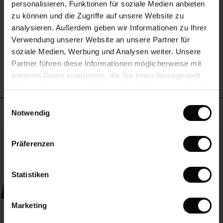
personalisieren, Funktionen für soziale Medien anbieten
(Sale)
im Sale
e Sets
zu können und die Zugriffe auf unsere Website zu
rney Begins – Pre-Autumn 2026
EINE BEWERTUNG SCHREIBEN
analysieren. Außerdem geben wir Informationen zu Ihrer
Sale)
 Sale
s
us Leinen
sai
Verantwortung
Verwendung unserer Website an unsere Partner für
with Ease - Summer 2026
soziale Medien, Werbung und Analysen weiter. Unsere
Sale)
im Sale
 – Ihre Garderobe beginnt hier
leitung
ALLE BEWERTUNGEN ANSEHEN
Partner führen diese Informationen möglicherweise mit
 Summer - Summer 2026
sen (Sale)
 Sale
usen
ories
 FSC®
weiteren Daten zusammen, die Sie ihnen bereitgestellt
l Ease - Spring 2026
haben oder die sie im Rahmen Ihrer Nutzung der Dienste
Sale)
im Sale
assformen
aterialien
gesammelt haben.
Einwilligungsauswahl
nfolding – Spring 2026
Meistverkauft
Notwendig
Sale)
 im Sale
s
eschäfte
ieferanten
 Simplicity - Spring 2026
50%
s (Sale)
 im Sale
ns
tch – 2 kaufen, 10% sparen
Präferenzen
 in the air - Spring 2026
ale)
Statistiken
Sale)
Marketing
Sale)