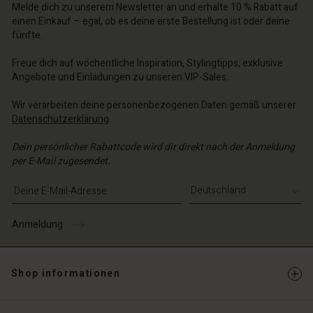
chäft finden
Melde dich zu unserem Newsletter an und erhalte 10 % Rabatt auf
chäft finden
einen Einkauf – egal, ob es deine erste Bestellung ist oder deine
schland | Ein Land auswählen
fünfte.
schland | Ein Land auswählen
Freue dich auf wöchentliche Inspiration, Stylingtipps, exklusive
Angebote und Einladungen zu unseren VIP-Sales.
Wir verarbeiten deine personenbezogenen Daten gemäß unserer
Datenschutzerklärung
.
Dein persönlicher Rabattcode wird dir direkt nach der Anmeldung
per E-Mail zugesendet.
E-Mail-Adresse eingeben
Anmeldung
Shop informationen