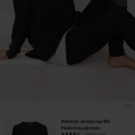
1/6
Promotions
Weiches Jersey-top Mit
Fledermausärmeln
4.6
7 Bewertungen