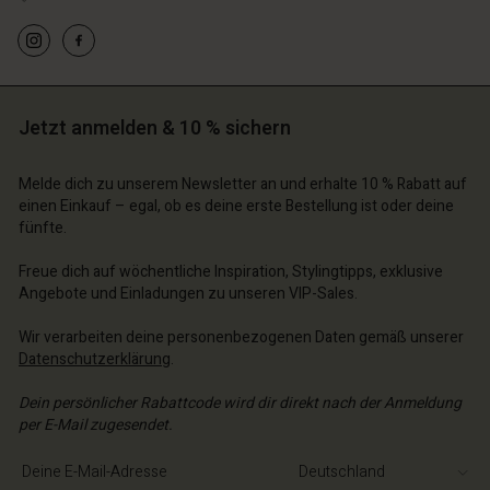
n Konto
n Konto
Jetzt anmelden & 10 % sichern
n Konto
n Konto
n Konto
chäft finden
chäft finden
Melde dich zu unserem Newsletter an und erhalte 10 % Rabatt auf
chäft finden
chäft finden
chäft finden
schland | Ein Land auswählen
schland | Ein Land auswählen
einen Einkauf – egal, ob es deine erste Bestellung ist oder deine
fünfte.
schland | Ein Land auswählen
schland | Ein Land auswählen
n Konto
schland | Ein Land auswählen
n Konto
Freue dich auf wöchentliche Inspiration, Stylingtipps, exklusive
chäft finden
Angebote und Einladungen zu unseren VIP-Sales.
chäft finden
schland | Ein Land auswählen
Wir verarbeiten deine personenbezogenen Daten gemäß unserer
schland | Ein Land auswählen
Datenschutzerklärung
.
Dein persönlicher Rabattcode wird dir direkt nach der Anmeldung
per E-Mail zugesendet.
E-Mail-Adresse eingeben