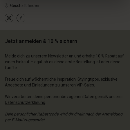
Geschäft finden
Jetzt anmelden & 10 % sichern
Melde dich zu unserem Newsletter an und erhalte 10 % Rabatt auf
einen Einkauf – egal, ob es deine erste Bestellung ist oder deine
fünfte.
n Konto
n Konto
n Konto
n Konto
n Konto
Freue dich auf wöchentliche Inspiration, Stylingtipps, exklusive
chäft finden
chäft finden
Angebote und Einladungen zu unseren VIP-Sales.
chäft finden
chäft finden
chäft finden
schland | Ein Land auswählen
schland | Ein Land auswählen
Wir verarbeiten deine personenbezogenen Daten gemäß unserer
schland | Ein Land auswählen
schland | Ein Land auswählen
n Konto
schland | Ein Land auswählen
Datenschutzerklärung
.
n Konto
chäft finden
Dein persönlicher Rabattcode wird dir direkt nach der Anmeldung
per E-Mail zugesendet.
chäft finden
schland | Ein Land auswählen
E-Mail-Adresse eingeben