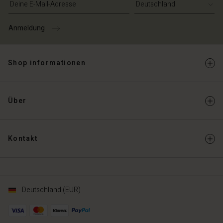
schland | Ein Land auswählen
Anmeldung
Shop informationen
Über
Kontakt
Deutschland (EUR)