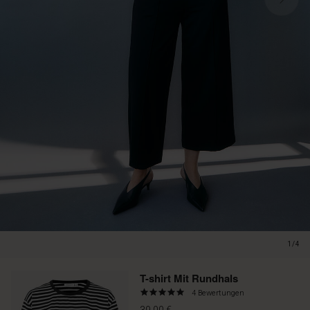
1/4
Promotions
T-shirt Mit Rundhals
4.8
4 Bewertungen
star