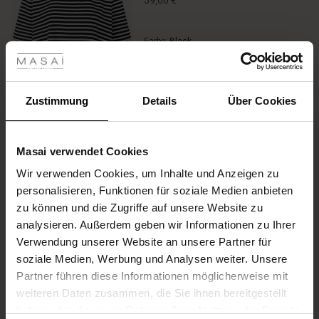
39,00 €
rating
les ansehen
Farbe:
Black
 Sale
ANSEHEN
ale)
Zustimmung
Details
Über Cookies
le)
Größe wählen
Masai verwendet Cookies
(Sale)
IN DEN WARENKORB
Wir verwenden Cookies, um Inhalte und Anzeigen zu
 First Layers
personalisieren, Funktionen für soziale Medien anbieten
(Sale)
im Sale
e Sets
zu können und die Zugriffe auf unsere Website zu
rney Begins – Pre-Autumn 2026
Schwere Jerseyhose Mit
analysieren. Außerdem geben wir Informationen zu Ihrer
Sale)
 Sale
s
us Leinen
sai
Verantwortung
Taschen
Verwendung unserer Website an unsere Partner für
with Ease - Summer 2026
5.0
4 Bewertungen
soziale Medien, Werbung und Analysen weiter. Unsere
Sale)
im Sale
 – Ihre Garderobe beginnt hier
leitung
star
99,00 €
rating
Partner führen diese Informationen möglicherweise mit
 Summer - Summer 2026
sen (Sale)
 Sale
usen
ories
 FSC®
weiteren Daten zusammen, die Sie ihnen bereitgestellt
Farbe:
Black
l Ease - Spring 2026
haben oder die sie im Rahmen Ihrer Nutzung der Dienste