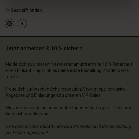
Geschäft finden
Jetzt anmelden & 10 % sichern
Melde dich zu unserem Newsletter an und erhalte 10 % Rabatt auf
n Konto
einen Einkauf – egal, ob es deine erste Bestellung ist oder deine
fünfte.
n Konto
n Konto
chäft finden
n Konto
n Konto
Freue dich auf wöchentliche Inspiration, Stylingtipps, exklusive
chäft finden
chäft finden
schland | Ein Land auswählen
Angebote und Einladungen zu unseren VIP-Sales.
chäft finden
chäft finden
schland | Ein Land auswählen
schland | Ein Land auswählen
Wir verarbeiten deine personenbezogenen Daten gemäß unserer
schland | Ein Land auswählen
schland | Ein Land auswählen
Datenschutzerklärung
.
n Konto
Dein persönlicher Rabattcode wird dir direkt nach der Anmeldung
chäft finden
per E-Mail zugesendet.