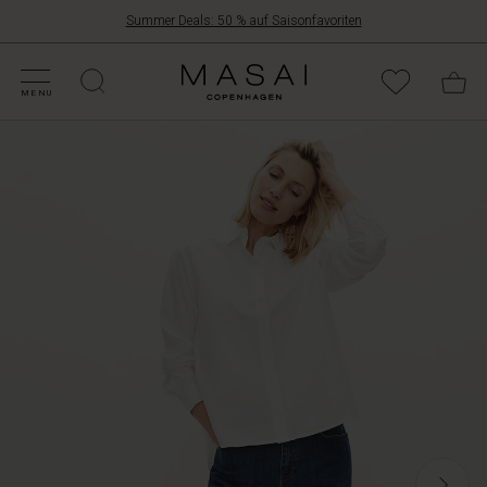
Summer Deals: 50 % auf Saisonfavoriten
NGEBOTE
ATEGORIEN
OLLEKTIONEN
NSPIRATION
NSERE WELT
NSERE VERANTWORTUNG
Masai
Clothing
MENU
Company
Aps