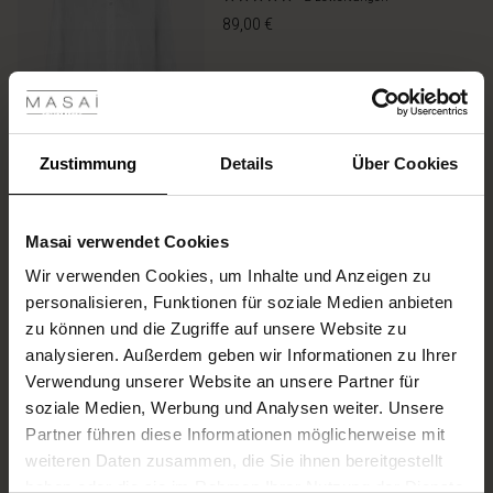
star
89,00 €
rating
les ansehen
Farbe:
White
ANSEHEN
Zustimmung
Details
Über Cookies
Größe wählen
Masai verwendet Cookies
IN DEN WARENKORB
Wir verwenden Cookies, um Inhalte und Anzeigen zu
 First Layers
personalisieren, Funktionen für soziale Medien anbieten
e Sets
zu können und die Zugriffe auf unsere Website zu
rney Begins – Pre-Autumn 2026
Jeans Mit Stretch Und Weitem
analysieren. Außerdem geben wir Informationen zu Ihrer
s
us Leinen
sai
Verantwortung
Bein
Verwendung unserer Website an unsere Partner für
with Ease - Summer 2026
5.0
2 Bewertungen
soziale Medien, Werbung und Analysen weiter. Unsere
nce – Bis zu 50 %
 – Ihre Garderobe beginnt hier
leitung
star
99,00 €
Partner führen diese Informationen möglicherweise mit
 Summer - Summer 2026
rating
Deals: 50 % auf Saisonfavoriten
usen
ories
 FSC®
weiteren Daten zusammen, die Sie ihnen bereitgestellt
l Ease - Spring 2026
Farbe:
Blue Denim
haben oder die sie im Rahmen Ihrer Nutzung der Dienste